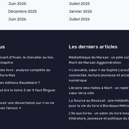
Juin 2025
Juillet 2025
Décembre 2025
Janvier 2026
Juin 2026
Juillet 2026
lus
Les derniers articles
ant d'Yvain, le chevalier au lion,
Médiathèque du Marsan : un pôle cul
chapitre
Mont‑de‑Marsan Agglomération
lles livre : analyse complète du
« L’envahie, sœur » de Sophie Laroch
toria Mas
connectée, lecture jeunesse et acces
numérique
es éditions Baudelaire ?
Librairie des Halles à Niort : un repè
ut lire le tome 3 de 'Il faut flinguer
cœur de la ville
La Source au Bouscat : une médiath
sir une dissertation sur « on ne
pour la vie du livre à Bordeaux Métr
vec l’amour »
L’île aux livres : un salon du livre ins
littérature, jeunesse et politique du 