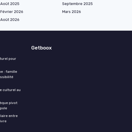
Août 2025
Septembre 2025
Février 2026
Mars 2026
Août 2026
Getboox
turel pour
e : famille
sibilité
re culturel au
èque pivot
opole
ulaire entre
livre