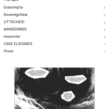
Exacompta
3
SovereignGear
2
UTTSCHEID
2
WANDERINGS
2
moonster
2
CASE ELEGANCE
1
Prose
1