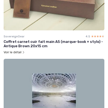
SovereignGear
4.5
☆☆☆☆☆
★★★★★
Coffret carnet cuir fait main A5 (marque-book + stylo) -
Antique Brown 20x15 cm
Voir le détail