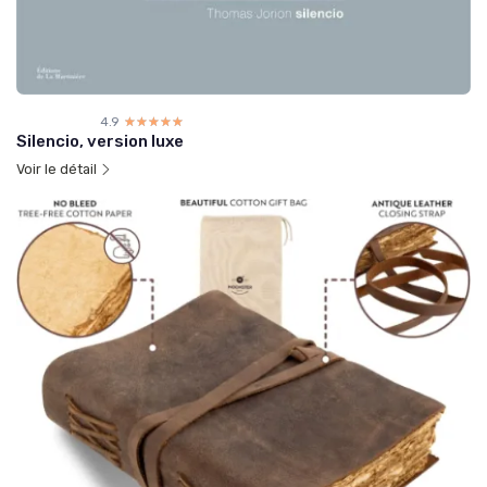
4.9
☆☆☆☆☆
★★★★★
Silencio, version luxe
Voir le détail