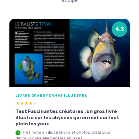
équipe
4.3
LIVRES GRAND FORMAT ILLUSTRÉS
★★★★★
★★★★★
Test Fascinantes créatures : un gros livre
illustré sur les abysses qui en met surtout
plein les yeux
Très riche en illustrations et photos, idéal pour
découvrir visuellement les abysses