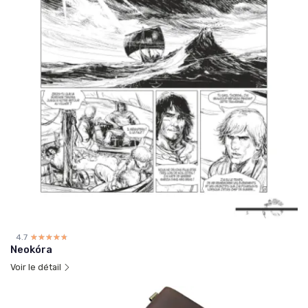
4.7
☆☆☆☆☆
★★★★★
Neokóra
Voir le détail