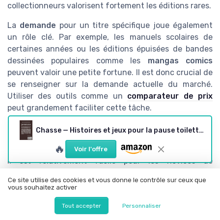
collectionneurs valorisent fortement les éditions rares.
La
demande
pour un titre spécifique joue également
un rôle clé. Par exemple, les manuels scolaires de
certaines années ou les éditions épuisées de bandes
dessinées populaires comme les
mangas comics
peuvent valoir une petite fortune. Il est donc crucial de
se renseigner sur la demande actuelle du marché.
Utiliser des outils comme un
comparateur de prix
peut grandement faciliter cette tâche.
Les erreurs à éviter : quelques mises en
Chasse — Histoires et jeux pour la pause toilettes
garde
🔥
Voir l'offre
Il est relativement facile pour les novices de
commettre des erreurs en évaluant un livre d'occasion.
Ce site utilise des cookies et vous donne le contrôle sur ceux que
L'une des erreurs courantes est de se laisser influencer
vous souhaitez activer
par l'
apparence générale
sans prêter attention aux
Tout accepter
Personnaliser
détails. Par exemple, un livre peut sembler en excellent
état mais cacher des pages détachées ou des