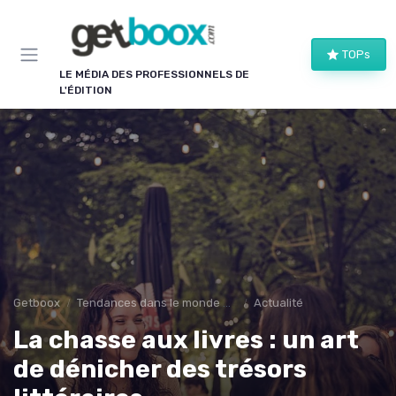
Panneau de gestion des cookies
TOPs
LE MÉDIA DES PROFESSIONNELS DE
L'ÉDITION
Getboox
Tendances dans le monde du livre
Actualité
La chasse aux livres : un art
de dénicher des trésors