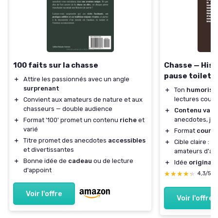
100 faits sur la chasse
Chasse — Histo
pause toilett
＋
Attire les passionnés avec un angle
surprenant
＋
Ton
humorist
lectures court
＋
Convient aux amateurs de nature et aux
chasseurs — double audience
＋
Contenu vari
anecdotes, je
＋
Format '100' promet un contenu
riche
et
varié
＋
Format
court
a
＋
Titre promet des anecdotes
accessibles
＋
Cible claire :
pa
et divertissantes
amateurs d'an
＋
Bonne idée de
cadeau
ou de lecture
＋
Idée
originale
d'appoint
★★★★★
★★★★★
4,3/5
Voir l'offre
Voir l'offre