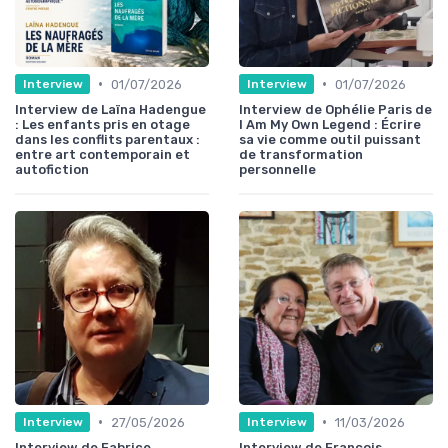
•
•
01/07/2026
01/07/2026
Interview
Interview
Interview de Laïna Hadengue
Interview de Ophélie Paris de
: Les enfants pris en otage
I Am My Own Legend : Écrire
dans les conflits parentaux :
sa vie comme outil puissant
entre art contemporain et
de transformation
autofiction
personnelle
•
•
27/05/2026
11/03/2026
Interview
Interview
Interview de Fabrice
Interview de François