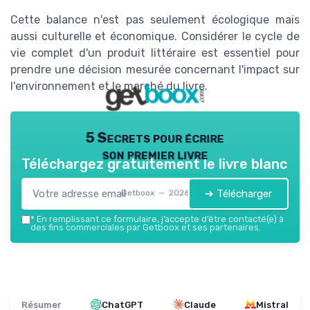
Cette balance n'est pas seulement écologique mais
aussi culturelle et économique. Considérer le cycle de
vie complet d'un produit littéraire est essentiel pour
prendre une décision mesurée concernant l'impact sur
l'environnement et le marché du livre.
5 Secrets pour écrire
son premier livre
Téléchargez gratuitement le livre blanc
➔ Télécharger
Getboox — 2026
*
En remplissant ce formulaire, j’accepte d’être contacté(e) à
des fins commerciales par Getboox et ses partenaires.
Résumer
ChatGPT
Claude
Mistral