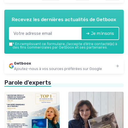
Recevez les dernières actualités de
Getboox
➔ Je m'inscris
*
En remplissant ce formulaire, j’accepte d’être contacté(e) à
des fins commerciales par Getboox et ses partenaires.
Getboox
Ajoutez-nous à vos sources préférées sur Google
Parole d'experts