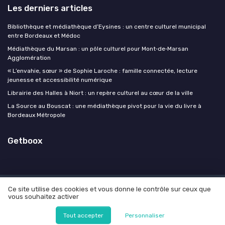
Les derniers articles
Bibliothèque et médiathèque d’Eysines : un centre culturel municipal
entre Bordeaux et Médoc
Médiathèque du Marsan : un pôle culturel pour Mont‑de‑Marsan
Agglomération
« L’envahie, sœur » de Sophie Laroche : famille connectée, lecture
jeunesse et accessibilité numérique
Librairie des Halles à Niort : un repère culturel au cœur de la ville
La Source au Bouscat : une médiathèque pivot pour la vie du livre à
Bordeaux Métropole
Getboox
Ce site utilise des cookies et vous donne le contrôle sur ceux que
Mentions légales
Politique de confidentialité
Grande
vous souhaitez activer
Enquête 2025 sur l'IA et les professionnels de l'édition
© Getboox 2026
Tout accepter
Personnaliser