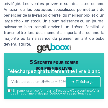
privilégié. Les ventes prevente sur des sites comme
Amazon ou les boutiques spécialisées permettent de
bénéficier de la livraison offerte, du meilleur prix et d’un
large choix en stock. Un album naissance ou un journal
naissance bien rempli devient un trésor familial, à
transmettre lors des moments importants, comme la
majorité ou la naissance du premier enfant de bébé
devenu adulte.
5 Secrets pour écrire
son premier livre
Téléchargez gratuitement le livre blanc
➔ Télécharger
Getboox — 2026
*
En remplissant ce formulaire, j’accepte d’être contacté(e) à
des fins commerciales par Getboox et ses partenaires.