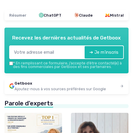
Résumer
ChatGPT
Claude
Mistral
Recevez les dernières actualités de
Getboox
➔ Je m'inscris
*
En remplissant ce formulaire, j’accepte d’être contacté(e) à
des fins commerciales par Getboox et ses partenaires.
Getboox
Ajoutez-nous à vos sources préférées sur Google
Parole d'experts