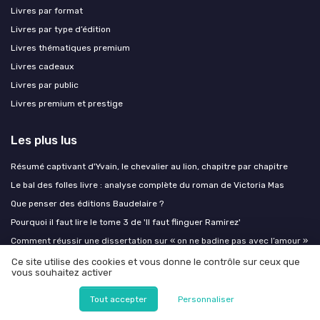
Livres par format
Livres par type d’édition
Livres thématiques premium
Livres cadeaux
Livres par public
Livres premium et prestige
Les plus lus
Résumé captivant d'Yvain, le chevalier au lion, chapitre par chapitre
Le bal des folles livre : analyse complète du roman de Victoria Mas
Que penser des éditions Baudelaire ?
Pourquoi il faut lire le tome 3 de 'Il faut flinguer Ramirez'
Comment réussir une dissertation sur « on ne badine pas avec l’amour »
Ce site utilise des cookies et vous donne le contrôle sur ceux que
vous souhaitez activer
Les derniers articles
Tout accepter
Personnaliser
Médiathèque du Marsan : un pôle culturel pour Mont‑de‑Marsan
Agglomération