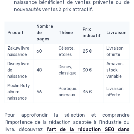
naissance bénéficient de ventes prévente ou de
nouveautés ventes à prix attractif.
Nombre
Prix
Produit
de
Thème
Livraison
indicatif
pages
Zakuw livre
Céleste,
Livraison
60
25 €
naissance
étoiles
offerte
Disney livre
Amazon,
Disney,
de
48
30 €
stock
classique
naissance
variable
Moulin Roty
Poétique,
Livraison
album
56
35 €
animaux
offerte
naissance
Pour approfondir la sélection et comprendre
l’importance de la rédaction adaptée à l’industrie du
livre, découvrez
l’art de la rédaction SEO dans