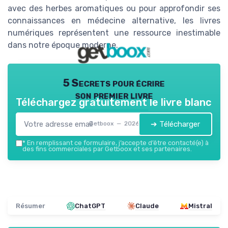
avec des herbes aromatiques ou pour approfondir ses
connaissances en médecine alternative, les livres
numériques représentent une ressource inestimable
dans notre époque moderne.
5 Secrets pour écrire
son premier livre
Téléchargez gratuitement le livre blanc
➔ Télécharger
Getboox — 2026
*
En remplissant ce formulaire, j’accepte d’être contacté(e) à
des fins commerciales par Getboox et ses partenaires.
Résumer
ChatGPT
Claude
Mistral