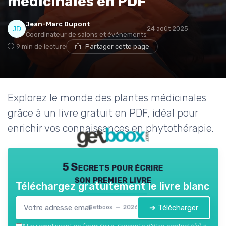
médicinales en PDF
Jean-Marc Dupont
24 août 2025
Coordinateur de salons et événements
9 min de lecture
Partager cette page
Explorez le monde des plantes médicinales
grâce à un livre gratuit en PDF, idéal pour
enrichir vos connaissances en phytothérapie.
5 Secrets pour écrire
son premier livre
Téléchargez gratuitement le livre blanc
➔ Télécharger
Getboox — 2026