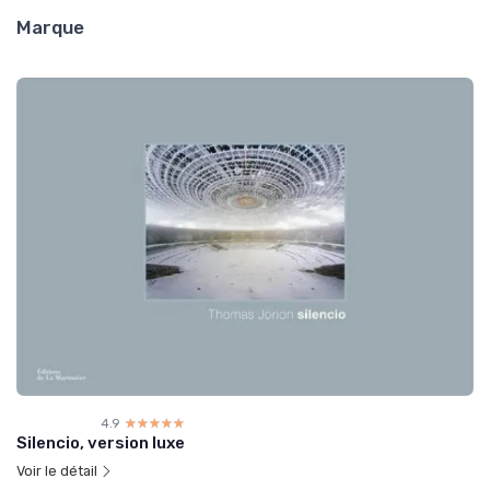
Marque
4.9
☆☆☆☆☆
★★★★★
Silencio, version luxe
Voir le détail