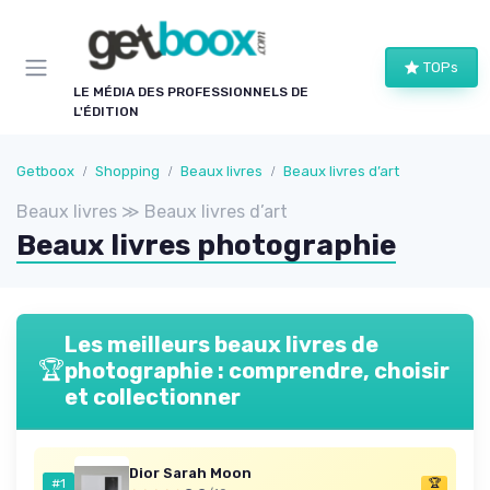
Panneau de gestion des cookies
TOPs
LE MÉDIA DES PROFESSIONNELS DE
L'ÉDITION
Getboox
Shopping
Beaux livres
Beaux livres d’art
Beaux livres ≫ Beaux livres d’art
Beaux livres photographie
Les meilleurs beaux livres de
🏆
photographie : comprendre, choisir
et collectionner
Dior Sarah Moon
#1
🏆