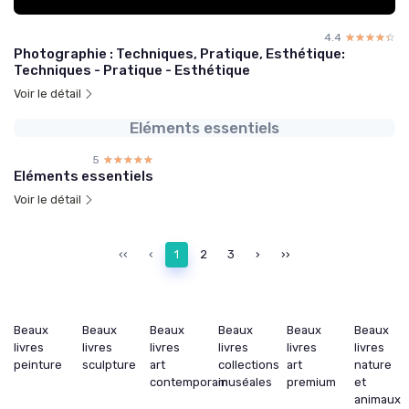
4.4
☆☆☆☆☆
★★★★★
Photographie : Techniques, Pratique, Esthétique:
Techniques - Pratique - Esthétique
Voir le détail
Eléments essentiels
5
☆☆☆☆☆
★★★★★
Eléments essentiels
Voir le détail
‹‹
‹
1
2
3
›
››
Beaux
Beaux
Beaux
Beaux
Beaux
Beaux
livres
livres
livres
livres
livres
livres
peinture
sculpture
art
collections
art
nature
contemporain
muséales
premium
et
animaux