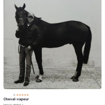
5
☆☆☆☆☆
★★★★★
Cheval-vapeur