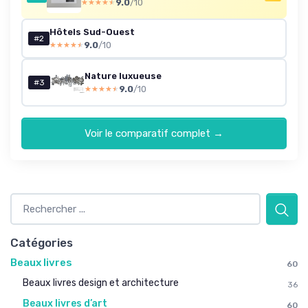
9.0
/10
★★★★★
★★★★★
Hôtels Sud-Ouest
#2
9.0
/10
★★★★★
★★★★★
Nature luxueuse
#3
9.0
/10
★★★★★
★★★★★
Voir le comparatif complet →
Catégories
Beaux livres
60
Beaux livres design et architecture
36
Beaux livres d’art
60