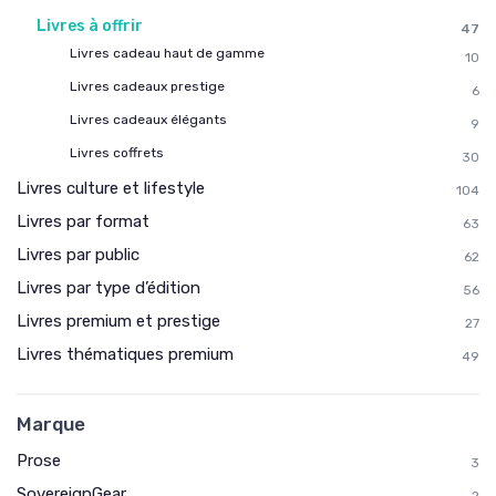
Livres à offrir
47
Livres cadeau haut de gamme
10
Livres cadeaux prestige
6
Livres cadeaux élégants
9
Livres coffrets
30
Livres culture et lifestyle
104
Livres par format
63
Livres par public
62
Livres par type d’édition
56
Livres premium et prestige
27
Livres thématiques premium
49
Marque
Prose
3
SovereignGear