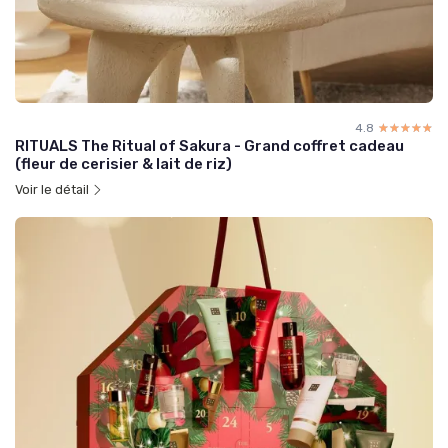
4.8
☆☆☆☆☆
★★★★★
RITUALS The Ritual of Sakura - Grand coffret cadeau
(fleur de cerisier & lait de riz)
Voir le détail