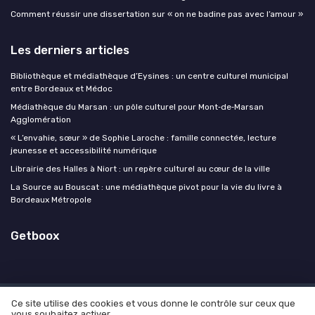
Comment réussir une dissertation sur « on ne badine pas avec l’amour »
Les derniers articles
Bibliothèque et médiathèque d’Eysines : un centre culturel municipal
entre Bordeaux et Médoc
Médiathèque du Marsan : un pôle culturel pour Mont‑de‑Marsan
Agglomération
« L’envahie, sœur » de Sophie Laroche : famille connectée, lecture
jeunesse et accessibilité numérique
Librairie des Halles à Niort : un repère culturel au cœur de la ville
La Source au Bouscat : une médiathèque pivot pour la vie du livre à
Bordeaux Métropole
Getboox
Ce site utilise des cookies et vous donne le contrôle sur ceux que
Mentions légales
Politique de confidentialité
Grande
vous souhaitez activer