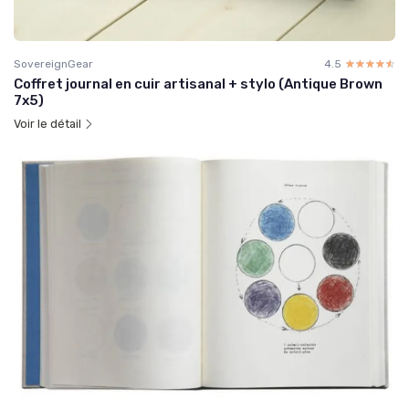
SovereignGear
4.5
☆☆☆☆☆
★★★★★
Coffret journal en cuir artisanal + stylo (Antique Brown
7x5)
Voir le détail