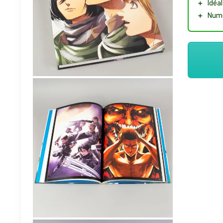
＋
Idéal
＋
Numé