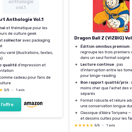
anthologie
vol.1
rt Anthologie Vol.1
nal
et thématique pour les
urs de culture geek
Dragon Ball Z (VIZBIG) Vol
at
collector
avec packaging
né
＋
Édition omnibus premium
:
regroupe les trois premiers
nu varié (illustrations, textes,
dans un seul format soigné
s)
＋
Lecture continue
: pas
ne
qualité
d'impression et
d'interruption entre les tome
ntation
pour binge-reading
 comme cadeau pour fans de
＋
Bon rapport qualité/prix
:
ulture
moins cher que l'achat des 
★
★
5/5
—
1 avis
séparés
＋
Format robuste et reliure ad
 l'offre
une conservation longue du
＋
Classique d'Akira Toriyama — 
et dessins cultes pour les f
★★★★★
★★★★★
5/5
—
1 avis