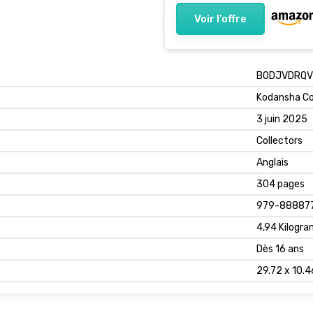
Voir l'offre
B0DJVDRQV
Kodansha C
3 juin 2025
Collectors
Anglais
304 pages
979-88887
4,94 Kilogr
Dès 16 ans
29.72 x 10.