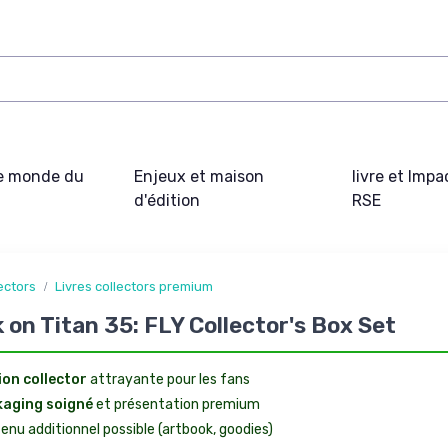
e monde du
Enjeux et maison
livre et Impa
d'édition
RSE
lectors
Livres collectors premium
 on Titan 35: FLY Collector's Box Set
ion collector
attrayante pour les fans
aging soigné
et présentation premium
enu additionnel possible (artbook, goodies)