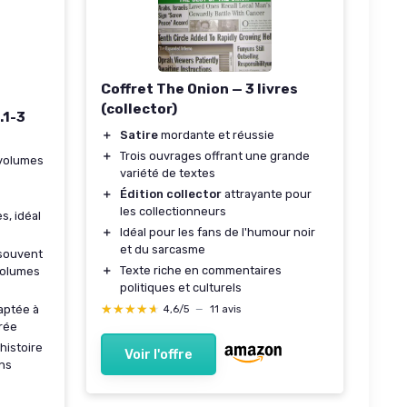
Coffret The Onion — 3 livres
(collector)
.1-3
＋
Satire
mordante et réussie
＋
Trois ouvrages offrant une grande
 volumes
variété de textes
＋
Édition collector
attrayante pour
les collectionneurs
s, idéal
＋
Idéal pour les fans de l'humour noir
et du sarcasme
 souvent
＋
Texte riche en commentaires
volumes
politiques et culturels
★★★★★
★★★★★
aptée à
4,6/5
—
11 avis
rée
histoire
Voir l'offre
ans