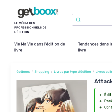
Panneau de gestion des cookies
LE MÉDIA DES
PROFESSIONNELS DE
L'ÉDITION
Vie Ma Vie dans l'édition de
Tendances dans l
livre
livre
Getboox
Shopping
Livres par type d’édition
Livres col
Attack
＋
Édit
＋
Pack
＋
Cont