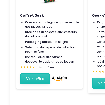
Coffret Geek
Geek-A
＋
Concept
anthologique qui rassemble
＋
Origi
des pièces variées
amate
＋
Idée cadeau
adaptée aux amateurs
＋
Form
de culture geek
soig
＋
Packaging
attractif et soigné
＋
Conte
extra
＋
Valeur
nostalgique et de collection
pour les fans
＋
Bon
prése
＋
Contenu diversifié offrant
découverte et plaisir de collection
＋
Idéal
pop c
★★★★★
★★★★★
4,7/5
—
4 avis
★★★★
★★★★
Voir l'offre
Voir