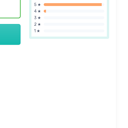
5 ★
4 ★
3 ★
2 ★
1 ★