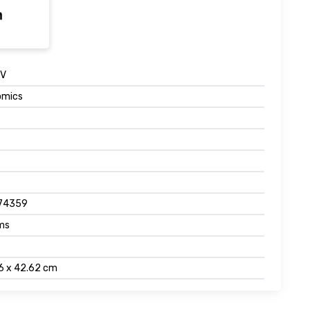
V
omics
74359
ams
46 x 42.62 cm