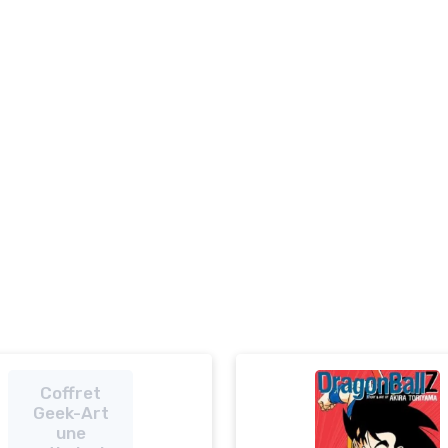
Coffret
Geek-Art
une