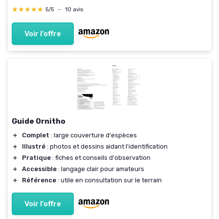
★★★★★
★★★★★
5/5
—
10 avis
Voir l'offre
Guide Ornitho
＋
Complet
: large couverture d'espèces
＋
Illustré
: photos et dessins aidant l'identification
＋
Pratique
: fiches et conseils d'observation
＋
Accessible
: langage clair pour amateurs
＋
Référence
: utile en consultation sur le terrain
Voir l'offre