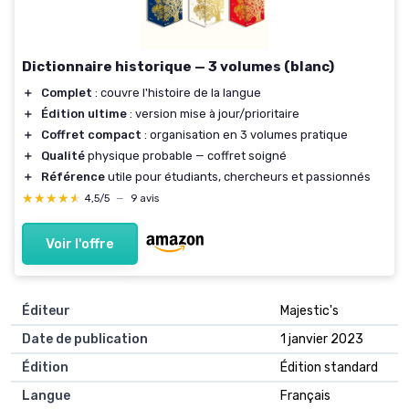
Dictionnaire historique — 3 volumes (blanc)
＋
Complet
: couvre l'histoire de la langue
＋
Édition ultime
: version mise à jour/prioritaire
＋
Coffret compact
: organisation en 3 volumes pratique
＋
Qualité
physique probable — coffret soigné
＋
Référence
utile pour étudiants, chercheurs et passionnés
★★★★★
★★★★★
4,5/5
—
9 avis
Voir l'offre
Éditeur
Majestic's
Date de publication
1 janvier 2023
Édition
Édition standard
Langue
Français