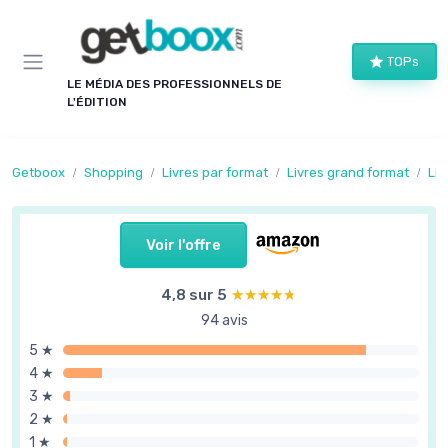
Panneau de gestion des cookies
TOPs
LE MÉDIA DES PROFESSIONNELS DE
L'ÉDITION
Getboox
Shopping
Livres par format
Livres grand format
Liv
Voir l'offre
4,8 sur 5
★★★★★
★★★★★
94 avis
5 ★
4 ★
3 ★
2 ★
1 ★