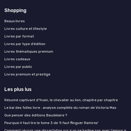
Shopping
Beaux livres
Livres culture et lifestyle
Livres par format
Livres par type d’édition
Livres thématiques premium
Livres cadeaux
Livres par public
Livres premium et prestige
Les plus lus
Résumé captivant d'Yvain, le chevalier au lion, chapitre par chapitre
Le bal des folles livre : analyse complète du roman de Victoria Mas
Que penser des éditions Baudelaire ?
Pourquoi il faut lire le tome 3 de 'Il faut flinguer Ramirez'
Comment réussir une dissertation sur « on ne badine pas avec l’amour »