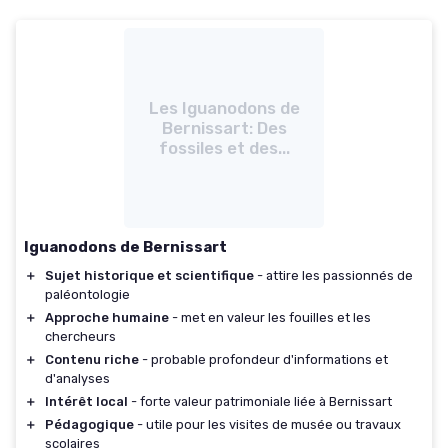
Les Iguanodons de
Bernissart: Des
fossiles et des...
Iguanodons de Bernissart
＋
Sujet historique et scientifique
- attire les passionnés de
paléontologie
＋
Approche humaine
- met en valeur les fouilles et les
chercheurs
＋
Contenu riche
- probable profondeur d'informations et
d'analyses
＋
Intérêt local
- forte valeur patrimoniale liée à Bernissart
＋
Pédagogique
- utile pour les visites de musée ou travaux
scolaires