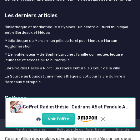
Les derniers articles
Bibliothèque et médiathèque d’Eysines : un centre culturel municipal
entre Bordeaux et Médoc
Médiathèque du Marsan : un pôle culturel pour Mont‑de‑Marsan
Agglomération
« L’envahie, sœur » de Sophie Laroche : famille connectée, lecture
jeunesse et accessibilité numérique
Librairie des Halles à Niort : un repère culturel au cœur de la ville
La Source au Bouscat : une médiathèque pivot pour la vie du livre à
Bordeaux Métropole
Getboox
Coffret Radiesthésie : Cadrans A5 et Pendule Améthyste
🔥
Voir l'offre
Mentions légales
Politique de confidentialité
Grande
Enquête 2025 sur l'IA et les professionnels de l'édition
Ce site utilise des cookies et vous donne le contrôle sur ceux que