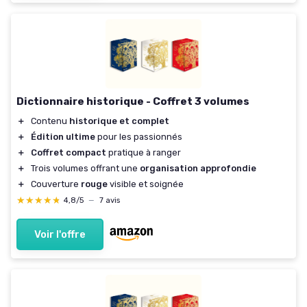
Dictionnaire historique - Coffret 3 volumes
＋
Contenu
historique et complet
＋
Édition ultime
pour les passionnés
＋
Coffret compact
pratique à ranger
＋
Trois volumes offrant une
organisation approfondie
＋
Couverture
rouge
visible et soignée
★★★★★
★★★★★
4,8/5
—
7 avis
Voir l'offre