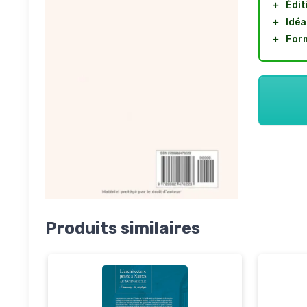
＋
Édit
＋
Idéa
＋
Form
Produits similaires