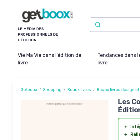
Panneau de gestion des cookies
LE MÉDIA DES
PROFESSIONNELS DE
L'ÉDITION
Vie Ma Vie dans l'édition de
Tendances dans l
livre
livre
Getboox
Shopping
Beaux livres
Beaux livres design et
Les Co
Éditio
＋
Inté
＋
Reli