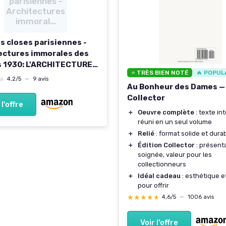
parisiennes -
Architectures
immoral...
s closes parisiennes -
ectures immorales des
 1930: L'ARCHITECTURE
⭐ TRÈS BIEN NOTÉ
🔥 POPUL
ALE DES ANNEES 1930
★
★
4,2/5
—
9 avis
Au Bonheur des Dames — 
Collector
 l'offre
＋
Oeuvre complète
: texte in
réuni en un seul volume
＋
Relié
: format solide et dura
＋
Édition Collector
: présent
soignée, valeur pour les
collectionneurs
＋
Idéal cadeau
: esthétique e
pour offrir
★★★★★
★★★★★
4,6/5
—
1006 avis
Voir l'offre