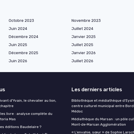
Octobre 2023
Novembre 2023
Juin 2024
Juillet 2024
Décembre 2024
Janvier 2025
Juin 2025
Juillet 2025
Décembre 2025
Janvier 2026
Juin 2026
Juillet 2026
lus
Les derniers articles
ant d'Yvain, le chevalier au lion,
Bibliothèque et médiathèque d’Eysin
chapitre
centre culturel municipal entre Bor
Médoc
lles livre : analyse complète du
toria Mas
Médiathèque du Marsan : un pôle cul
Mont‑de‑Marsan Agglomération
es éditions Baudelaire ?
« L’envahie, sœur » de Sophie Laroch