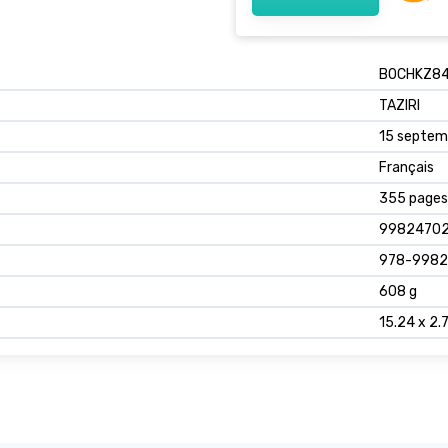
B0CHKZ8
TAZIRI
15 septem
Français
355 pages
99824702
978-998
608 g
15.24 x 2.