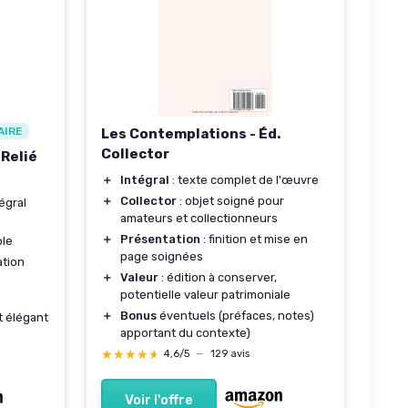
AIRE
Les Contemplations - Éd.
Collector
Relié
＋
Intégral
: texte complet de l'œuvre
＋
Collector
: objet soigné pour
tégral
amateurs et collectionneurs
＋
Présentation
: finition et mise en
ble
page soignées
ation
＋
Valeur
: édition à conserver,
potentielle valeur patrimoniale
＋
Bonus
éventuels (préfaces, notes)
t élégant
apportant du contexte)
★★★★★
★★★★★
4,6/5
—
129 avis
Voir l'offre