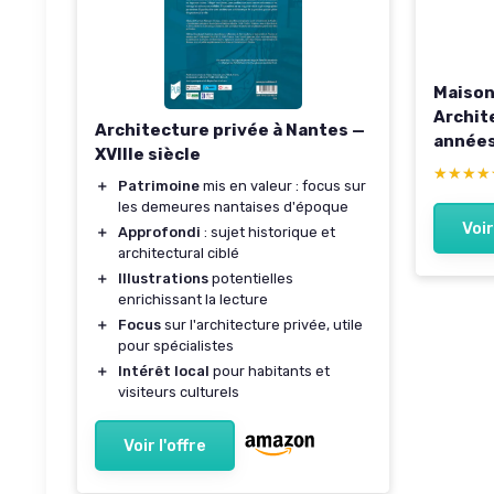
Maison
Archit
Architecture privée à Nantes —
années
XVIIIe siècle
IMMOR
★★★★
★★★★
＋
Patrimoine
mis en valeur : focus sur
les demeures nantaises d'époque
Voir
＋
Approfondi
: sujet historique et
architectural ciblé
＋
Illustrations
potentielles
enrichissant la lecture
＋
Focus
sur l'architecture privée, utile
pour spécialistes
＋
Intérêt local
pour habitants et
visiteurs culturels
Voir l'offre