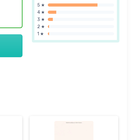
5 ★
4 ★
3 ★
2 ★
1 ★