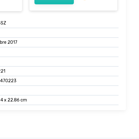
4SZ
bre 2017
21
2470223
74 x 22.86 cm