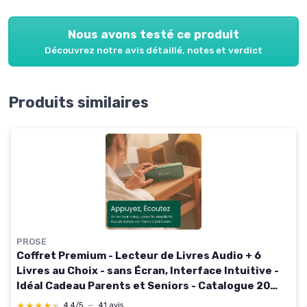
Nous avons testé ce produit
Découvrez notre avis détaillé, notes et verdict
Produits similaires
PROSE
Coffret Premium - Lecteur de Livres Audio + 6
Livres au Choix - sans Écran, Interface Intuitive -
Idéal Cadeau Parents et Seniors - Catalogue 20
000 Titres Coffret 6 livres
★★★★★
★★★★★
4,4/5
—
41 avis