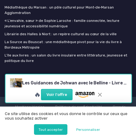
Médiathèque du Marsan : un pôle culturel pour Mont‑de‑Marsan
Agglomération
« L’envahie, sœur » de Sophie Laroche : famille connectée, lecture
jeunesse et accessibilité numérique
Librairie des Halles à Niort : un repère culturel au cœur de la ville
La Source au Bouscat : une médiathèque pivot pour la vie du livre à
Bordeaux Métropole
L’île aux livres : un salon du livre insulaire entre littérature, jeunesse et
politique du livre
Getboox
Les Guidances de Johwan avec le Belline - Livre Oracle Spirale 106 Pages - 53 Cartes Interprétées - Guidance Spirituelle Quotidienne - Édition Limitée + Pochon
🔥
Voir l'offre
Mentions légales
Politique de confidentialité
Grande
Enquête 2025 sur l'IA et les professionnels de l'édition
Ce site utilise des cookies et vous donne le contrôle sur ceux que
vous souhaitez activer
© Getboox 2026
Tout accepter
Personnaliser