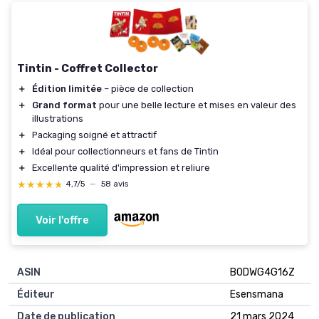
Tintin - Coffret Collector
＋
Édition limitée
– pièce de collection
＋
Grand format
pour une belle lecture et mises en valeur des
illustrations
＋
Packaging soigné et attractif
＋
Idéal pour collectionneurs et fans de Tintin
＋
Excellente qualité d'impression et reliure
★★★★★
★★★★★
4,7/5
—
58 avis
Voir l'offre
ASIN
B0DWG4G16Z
Éditeur
Esensmana
Date de publication
21 mars 2024