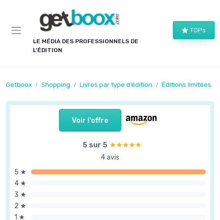
Panneau de gestion des cookies
TOPs
LE MÉDIA DES PROFESSIONNELS DE
L'ÉDITION
Getboox
Shopping
Livres par type d’édition
Éditions limitées
Voir l'offre
5 sur 5
★★★★★
★★★★★
4 avis
5 ★
4 ★
3 ★
2 ★
1 ★