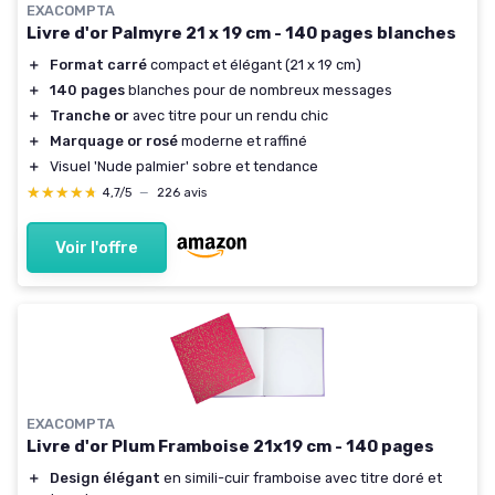
EXACOMPTA
Livre d'or Palmyre 21 x 19 cm - 140 pages blanches
＋
Format carré
compact et élégant (21 x 19 cm)
＋
140 pages
blanches pour de nombreux messages
＋
Tranche or
avec titre pour un rendu chic
＋
Marquage or rosé
moderne et raffiné
＋
Visuel 'Nude palmier' sobre et tendance
★★★★★
★★★★★
4,7/5
—
226 avis
Voir l'offre
EXACOMPTA
Livre d'or Plum Framboise 21x19 cm - 140 pages
＋
Design élégant
en simili-cuir framboise avec titre doré et