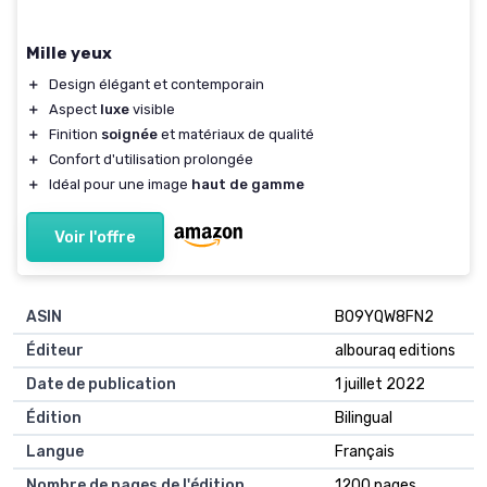
Mille yeux
＋
Design élégant et contemporain
＋
Aspect
luxe
visible
＋
Finition
soignée
et matériaux de qualité
＋
Confort d'utilisation prolongée
＋
Idéal pour une image
haut de gamme
Voir l'offre
ASIN
B09YQW8FN2
Éditeur
albouraq editions
Date de publication
1 juillet 2022
Édition
Bilingual
Langue
Français
Nombre de pages de l'édition
1200 pages