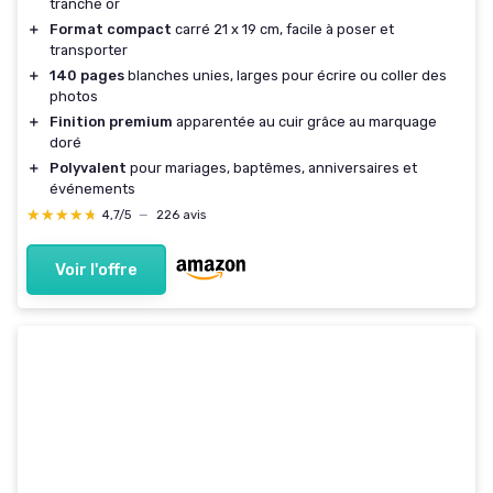
tranche or
＋
Format compact
carré 21 x 19 cm, facile à poser et
transporter
＋
140 pages
blanches unies, larges pour écrire ou coller des
photos
＋
Finition premium
apparentée au cuir grâce au marquage
doré
＋
Polyvalent
pour mariages, baptêmes, anniversaires et
événements
★★★★★
★★★★★
4,7/5
—
226 avis
Voir l'offre