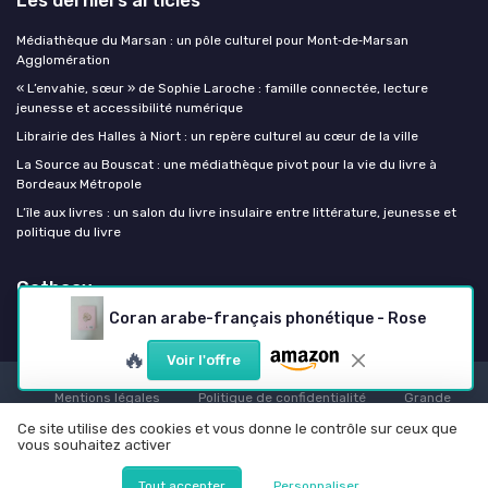
Médiathèque du Marsan : un pôle culturel pour Mont‑de‑Marsan
Agglomération
« L’envahie, sœur » de Sophie Laroche : famille connectée, lecture
jeunesse et accessibilité numérique
Librairie des Halles à Niort : un repère culturel au cœur de la ville
La Source au Bouscat : une médiathèque pivot pour la vie du livre à
Bordeaux Métropole
L’île aux livres : un salon du livre insulaire entre littérature, jeunesse et
politique du livre
Getboox
Coran arabe-français phonétique - Rose
🔥
Voir l'offre
Mentions légales
Politique de confidentialité
Grande
Enquête 2025 sur l'IA et les professionnels de l'édition
Ce site utilise des cookies et vous donne le contrôle sur ceux que
vous souhaitez activer
© Getboox 2026
Tout accepter
Personnaliser