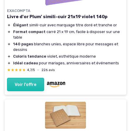
EXACOMPTA
Livre d'or Plum' simili-cuir 21x19 violet 140p
＋
Élégant
simili-cuir avec marquage titre doré et tranche or
＋
Format compact
carré 21 x 19 cm, facile à disposer sur une
table
＋
140 pages
blanches unies, espace libre pour messages et
dessins
＋
Coloris tendance
violet, esthétique moderne
＋
Idéal cadeau
pour mariages, anniversaires et événements
★★★★★
★★★★★
4,7/5
—
226 avis
Voir l'offre