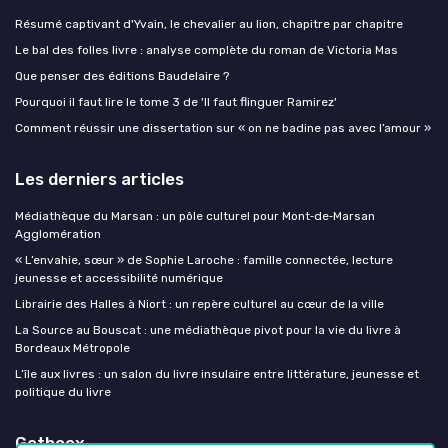
Résumé captivant d'Yvain, le chevalier au lion, chapitre par chapitre
Le bal des folles livre : analyse complète du roman de Victoria Mas
Que penser des éditions Baudelaire ?
Pourquoi il faut lire le tome 3 de 'Il faut flinguer Ramirez'
Comment réussir une dissertation sur « on ne badine pas avec l’amour »
Les derniers articles
Médiathèque du Marsan : un pôle culturel pour Mont‑de‑Marsan
Agglomération
« L’envahie, sœur » de Sophie Laroche : famille connectée, lecture
jeunesse et accessibilité numérique
Librairie des Halles à Niort : un repère culturel au cœur de la ville
La Source au Bouscat : une médiathèque pivot pour la vie du livre à
Bordeaux Métropole
L’île aux livres : un salon du livre insulaire entre littérature, jeunesse et
politique du livre
Getboox