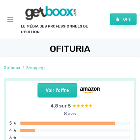
Panneau de gestion des cookies
TOPs
LE MÉDIA DES PROFESSIONNELS DE
L'ÉDITION
OFITURIA
Getboox
Shopping
Voir l'offre
4,8 sur 5
★★★★★
★★★★★
8 avis
5 ★
4 ★
3 ★