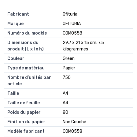
Fabricant
‎Ofituria
Marque
‎OFITURIA
Numéro du modèle
‎COM0558
Dimensions du
‎29,7 x 21 x 15 cm; 7,5
produit (L x l x h)
kilogrammes
Couleur
‎Green
Type de matériau
‎Papier
Nombre d’unités par
‎750
article
Taille
‎A4
Taille de feuille
‎A4
Poids du papier
‎80
Finition du papier
‎Non Couché
Modèle fabricant
‎COM0558