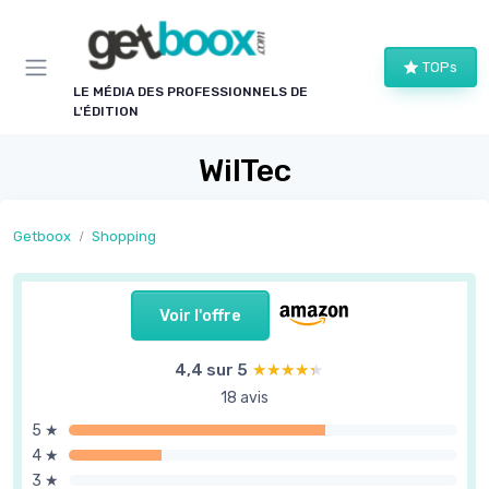
Panneau de gestion des cookies
TOPs
LE MÉDIA DES PROFESSIONNELS DE
L'ÉDITION
WilTec
Getboox
Shopping
Voir l'offre
4,4 sur 5
★★★★★
★★★★★
18 avis
5 ★
4 ★
3 ★