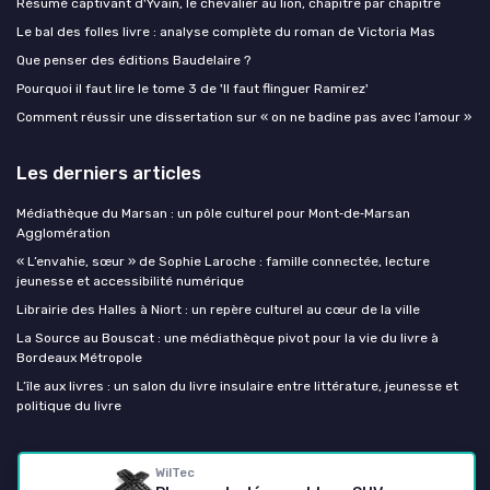
Résumé captivant d'Yvain, le chevalier au lion, chapitre par chapitre
Le bal des folles livre : analyse complète du roman de Victoria Mas
Que penser des éditions Baudelaire ?
Pourquoi il faut lire le tome 3 de 'Il faut flinguer Ramirez'
Comment réussir une dissertation sur « on ne badine pas avec l’amour »
Les derniers articles
Médiathèque du Marsan : un pôle culturel pour Mont‑de‑Marsan
Agglomération
« L’envahie, sœur » de Sophie Laroche : famille connectée, lecture
jeunesse et accessibilité numérique
Librairie des Halles à Niort : un repère culturel au cœur de la ville
La Source au Bouscat : une médiathèque pivot pour la vie du livre à
Bordeaux Métropole
L’île aux livres : un salon du livre insulaire entre littérature, jeunesse et
politique du livre
Getboox
WilTec