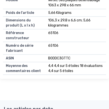
Modèle
‎Wiltec Jeu plaques désensablage
1063 x 298 x 66 mm
Poids de l'article
‎5,66 Kilograms
Dimensions du
‎106,3 x 29,8 x 6,6 cm; 5,66
produit (L x l x h)
kilogrammes
Référence
‎65106
constructeur
Numéro de série
‎65106
fabricant
ASIN
B0DDC3GTTC
Moyenne des
4,4 4,4 sur 5 étoiles 18 évaluations
commentaires client
4,4 sur 5 étoiles