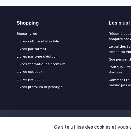
Shopping
Les plus 
Beaux livres
Résumé captiv
chapitre par 
Livres culture et lifestyle
Le bal des fo
Livres par format
roman de Vic
Livres par type d’édition
Que penser d
Livres thématiques premium
Pourquoi il fa
Livres cadeaux
Ramirez'
Livres par public
Comment réus
badine pas a
Livres premium et prestige
Mentions légales
Ce site utilise des cookies et vous