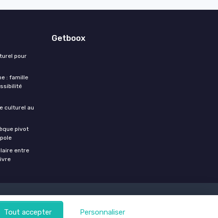
Getboox
turel pour
e : famille
sibilité
re culturel au
èque pivot
opole
ulaire entre
livre
sionnels de l'édition
Tout accepter
Personnaliser