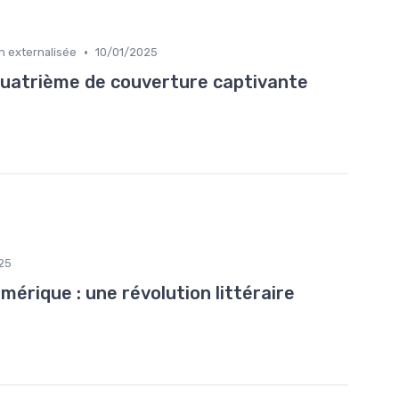
•
n externalisée
10/01/2025
 quatrième de couverture captivante
25
umérique : une révolution littéraire