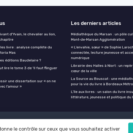
lus
Les derniers articles
ant d'Yvain, le chevalier au lion,
Médiathèque du Marsan : un pôle cul
chapitre
Mont‑de‑Marsan Agglomération
lles livre : analyse complète du
« L’envahie, sœur » de Sophie Laroch
toria Mas
connectée, lecture jeunesse et acces
numérique
es éditions Baudelaire ?
Librairie des Halles à Niort : un repè
ut lire le tome 3 de 'Il faut flinguer
cœur de la ville
La Source au Bouscat : une médiath
sir une dissertation sur « on ne
pour la vie du livre à Bordeaux Métr
vec l’amour »
L’île aux livres : un salon du livre ins
littérature, jeunesse et politique du 
Politique de confidentialité
Grande Enquête 2025 sur l'IA et les profes
 donne le contrôle sur ceux que vous souhaitez activer
© Getboox 2026