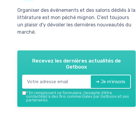
Organiser des événements et des salons dédiés à la
littérature est mon péché mignon. C'est toujours
un plaisir d'y dévoiler les dernières nouveautés du
marché.
Recevez les dernières actualités de
Getboox
➔ Je m'inscris
*
En remplissant ce formulaire, j’accepte d’être
contacté(e) à des fins commerciales par Getboox et ses
partenaires.