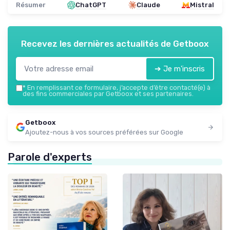
Résumer
ChatGPT
Claude
Mistral
Recevez les dernières actualités de
Getboox
➔ Je m'inscris
*
En remplissant ce formulaire, j’accepte d’être contacté(e) à
des fins commerciales par Getboox et ses partenaires.
Getboox
Ajoutez-nous à vos sources préférées sur Google
Parole d'experts