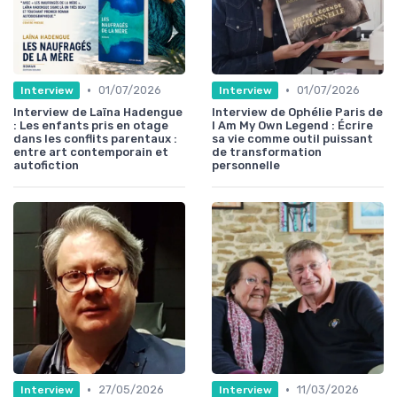
•
•
01/07/2026
01/07/2026
Interview
Interview
Interview de Laïna Hadengue
Interview de Ophélie Paris de
: Les enfants pris en otage
I Am My Own Legend : Écrire
dans les conflits parentaux :
sa vie comme outil puissant
entre art contemporain et
de transformation
autofiction
personnelle
•
•
27/05/2026
11/03/2026
Interview
Interview