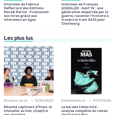
Interview de Fabrice
Interview de François
Defferrard des Éditions
LEQUILLER : Août 14 : une
Mare& Martin : Promouvoir
génération emportée par la
ses livres grâce aux
guerre, raconter l’histoire à
interviews en ligne
travers le train 3433 pour
Cherbourg
Les plus lus
•
•
Dossiers sur le monde de l'édition
12/06/2025
Évènements et prix litéraires
01/01/2026
Résumé captivant d'Yvain, le
Le bal des folles livre :
chevalier au lion, chapitre
analyse complète du roman
par chapitre
de Victoria Mas