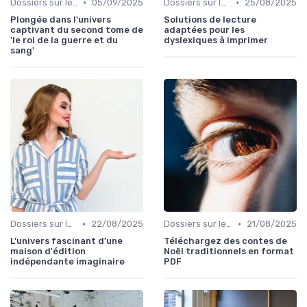
•
•
Dossiers sur le monde de l'édition
05/09/2025
Dossiers sur le monde de l'édition
25/08/2025
Plongée dans l'univers
Solutions de lecture
captivant du second tome de
adaptées pour les
'le roi de la guerre et du
dyslexiques à imprimer
sang'
•
•
Dossiers sur le monde de l'édition
22/08/2025
Dossiers sur le monde de l'édition
21/08/2025
L'univers fascinant d'une
Téléchargez des contes de
maison d'édition
Noël traditionnels en format
indépendante imaginaire
PDF