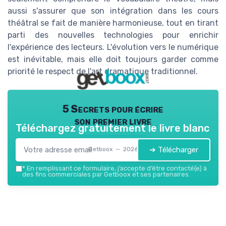
aussi s'assurer que son intégration dans les cours
théâtral se fait de manière harmonieuse, tout en tirant
parti des nouvelles technologies pour enrichir
l'expérience des lecteurs. L'évolution vers le numérique
est inévitable, mais elle doit toujours garder comme
priorité le respect de l'art dramatique traditionnel.
5 Secrets pour écrire
son premier livre
Téléchargez gratuitement le livre blanc
➔ Télécharger
Getboox — 2026
*
En remplissant ce formulaire, j’accepte d’être contacté(e) à
des fins commerciales par Getboox et ses partenaires.