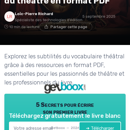
du théâtre en format PDF
Loïc-Pierre Richard
5 septembre 2025
Spécialiste des technologies d’édition
10 min de lecture
Partager cette page
Explorez les subtilités du vocabulaire théâtral
grâce à des ressources en format PDF,
essentielles pour les passionnés de théâtre et
les professionnels du livre.
5 Secrets pour écrire
son premier livre
Téléchargez gratuitement le livre blanc
➔ Télécharger
Getboox — 2026