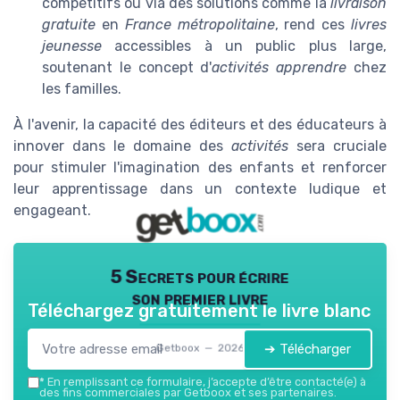
compétitifs ou via des solutions comme la
livraison
gratuite
en
France métropolitaine
, rend ces
livres
jeunesse
accessibles à un public plus large,
soutenant le concept d'
activités apprendre
chez
les familles.
À l'avenir, la capacité des éditeurs et des éducateurs à
innover dans le domaine des
activités
sera cruciale
pour stimuler l'imagination des enfants et renforcer
leur apprentissage dans un contexte ludique et
engageant.
5 Secrets pour écrire
son premier livre
Téléchargez gratuitement le livre blanc
➔ Télécharger
Getboox — 2026
*
En remplissant ce formulaire, j’accepte d’être contacté(e) à
des fins commerciales par Getboox et ses partenaires.