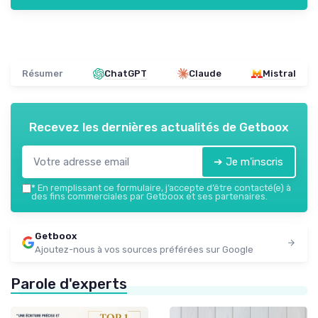
Résumer
ChatGPT
Claude
Mistral
Recevez les dernières actualités de
Getboox
➔ Je m'inscris
*
En remplissant ce formulaire, j’accepte d’être contacté(e) à
des fins commerciales par Getboox et ses partenaires.
Getboox
Ajoutez-nous à vos sources préférées sur Google
Parole d'experts