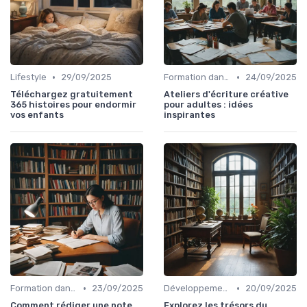
•
•
Lifestyle
29/09/2025
Formation dans l'édition de livre
24/09/2025
Téléchargez gratuitement
Ateliers d'écriture créative
365 histoires pour endormir
pour adultes : idées
vos enfants
inspirantes
•
•
Formation dans l'édition de livre
23/09/2025
Développement personnel
20/09/2025
Comment rédiger une note
Explorez les trésors du