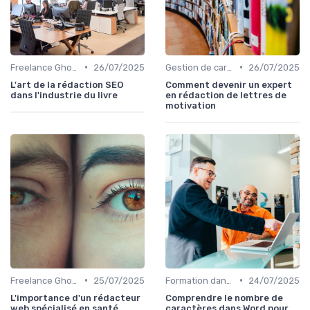
•
•
Freelance Ghost Writer & rédaction externalisée
26/07/2025
Gestion de carrière dans l'édition de livre
26/07/2025
L'art de la rédaction SEO
Comment devenir un expert
dans l'industrie du livre
en rédaction de lettres de
motivation
•
•
Freelance Ghost Writer & rédaction externalisée
25/07/2025
Formation dans l'édition de livre
24/07/2025
L'importance d'un rédacteur
Comprendre le nombre de
web spécialisé en santé
caractères dans Word pour