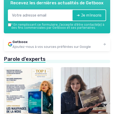
Recevez les dernières actualités de
Getboox
➔ Je m'inscris
*
En remplissant ce formulaire, j’accepte d’être contacté(e) à
des fins commerciales par Getboox et ses partenaires.
Getboox
Ajoutez-nous à vos sources préférées sur Google
Parole d'experts