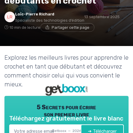
débutants en crochet
Loïc-Pierre Richard
13 septembre 2025
Spécialiste des technologies d’édition
10 min de lecture
Partager cette page
Explorez les meilleurs livres pour apprendre le
crochet en tant que débutant et découvrez
comment choisir celui qui vous convient le
mieux.
5 Secrets pour écrire
son premier livre
Téléchargez gratuitement le livre blanc
➔ Télécharger
Getboox — 2026