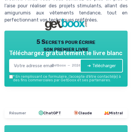
l’aise pour réaliser des projets stimulants, allant des
amigurumis aux vêtements tendance, tout en
perfectionnant vos techniques préférées.
5 Secrets pour écrire
son premier livre
Téléchargez gratuitement le livre blanc
➔ Télécharger
Getboox — 2026
*
En remplissant ce formulaire, j’accepte d’être contacté(e) à
des fins commerciales par Getboox et ses partenaires.
Résumer
ChatGPT
Claude
Mistral