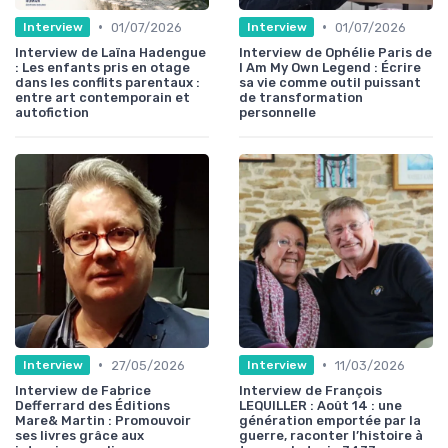
•
•
01/07/2026
01/07/2026
Interview
Interview
Interview de Laïna Hadengue
Interview de Ophélie Paris de
: Les enfants pris en otage
I Am My Own Legend : Écrire
dans les conflits parentaux :
sa vie comme outil puissant
entre art contemporain et
de transformation
autofiction
personnelle
•
•
27/05/2026
11/03/2026
Interview
Interview
Interview de Fabrice
Interview de François
Defferrard des Éditions
LEQUILLER : Août 14 : une
Mare& Martin : Promouvoir
génération emportée par la
ses livres grâce aux
guerre, raconter l’histoire à