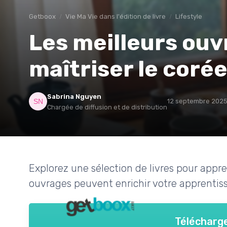
Getboox
Vie Ma Vie dans l'édition de livre
Lifestyle
Les meilleurs ouv
maîtriser le coré
Sabrina Nguyen
12 septembre 202
Chargée de diffusion et de distribution
Explorez une sélection de livres pour app
ouvrages peuvent enrichir votre apprentiss
Télécharge