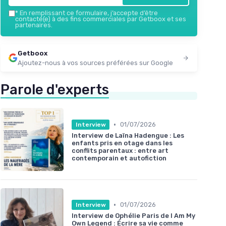
*
En remplissant ce formulaire, j’accepte d’être
contacté(e) à des fins commerciales par Getboox et ses
partenaires.
Getboox
Ajoutez-nous à vos sources préférées sur Google
Parole d'experts
•
01/07/2026
Interview
Interview de Laïna Hadengue : Les
enfants pris en otage dans les
conflits parentaux : entre art
contemporain et autofiction
•
01/07/2026
Interview
Interview de Ophélie Paris de I Am My
Own Legend : Écrire sa vie comme