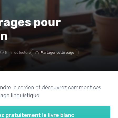
rages pour
en
5
8 min de lecture
Partager cette page
rendre le coréen et découvrez comment ces
age linguistique.
z gratuitement le livre blanc