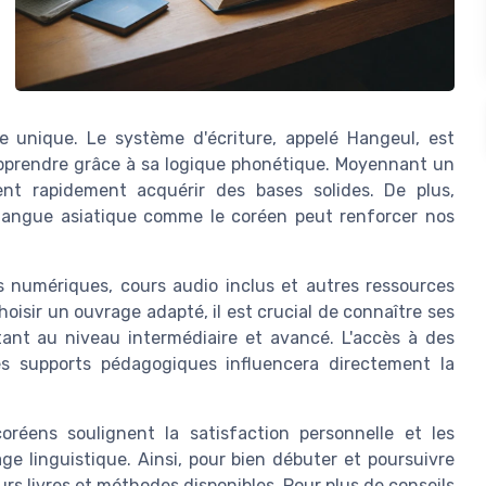
ure unique. Le système d'écriture, appelé Hangeul, est
apprendre grâce à sa logique phonétique. Moyennant un
nt rapidement acquérir des bases solides. De plus,
e langue asiatique comme le coréen peut renforcer nos
s numériques, cours audio inclus et autres ressources
oisir un ouvrage adapté, il est crucial de connaître ses
ant au niveau intermédiaire et avancé. L'accès à des
es supports pédagogiques influencera directement la
réens soulignent la satisfaction personnelle et les
ge linguistique. Ainsi, pour bien débuter et poursuivre
eurs livres et méthodes disponibles. Pour plus de conseils