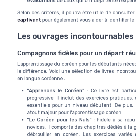
évaluations
de ceux qui ont déjà tenté l'expér
Selon ces critères, il pourra être utile de consul
captivant
pour également vous aider à identifier le
Les ouvrages incontournables
Compagnons fidèles pour un départ réu
L'apprentissage du coréen pour les débutants néces
la différence. Voici une sélection de livres incon
en langue coréenne :
"Apprenons le Coréen"
: Ce livre est parti
progressive. Il inclut des exercices pratique
essentiels pour un niveau débutant. De plus, l
atout majeur pour l'apprentissage coréen.
"Le Coréen pour les Nuls"
: Fidèle à sa répu
novices. Il comporte des chapitres dédiés à la
débrouiller en coréen. Les exercices variés