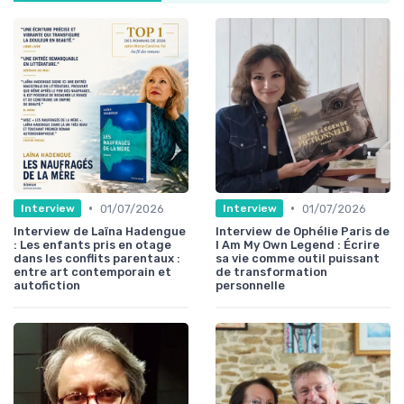
•
•
01/07/2026
01/07/2026
Interview
Interview
Interview de Laïna Hadengue
Interview de Ophélie Paris de
: Les enfants pris en otage
I Am My Own Legend : Écrire
dans les conflits parentaux :
sa vie comme outil puissant
entre art contemporain et
de transformation
autofiction
personnelle