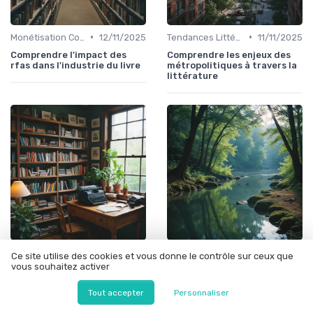
•
•
Monétisation Contenu
12/11/2025
Tendances Littéraires
11/11/2025
Comprendre l'impact des
Comprendre les enjeux des
rfas dans l'industrie du livre
métropolitiques à travers la
littérature
•
•
Tendances Littéraires
05/10/2025
Tendances Littéraires
09/09/2025
Ce site utilise des cookies et vous donne le contrôle sur ceux que
vous souhaitez activer
Les défis et opportunités
L'art de montrer sans
d'une maison d'édition
raconter : une approche
indépendante fictive
littéraire
Tout accepter
Personnaliser