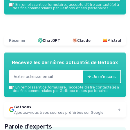
*
En remplissant ce formulaire, j’accepte d’être contacté(e) à
des fins commerciales par Getboox et ses partenaires.
Résumer
ChatGPT
Claude
Mistral
Recevez les dernières actualités de
Getboox
➔ Je m'inscris
*
En remplissant ce formulaire, j’accepte d’être contacté(e) à
des fins commerciales par Getboox et ses partenaires.
Getboox
Ajoutez-nous à vos sources préférées sur Google
Parole d'experts