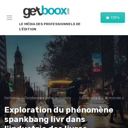
Panneau de gestion des cookies
TOPs
LE MÉDIA DES PROFESSIONNELS DE
L'ÉDITION
Getboox
Tendances dans le monde du livre
Dossiers sur le monde de l
Exploration du phénomène
spankbang livr dans