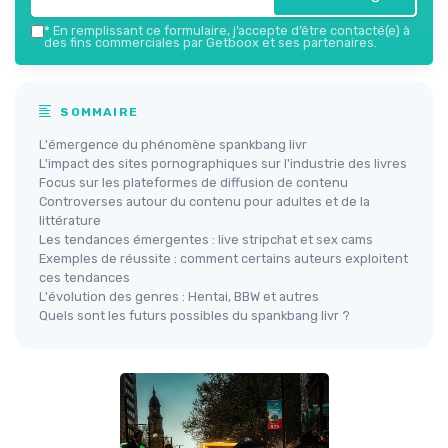
*
En remplissant ce formulaire, j’accepte d’être contacté(e) à
des fins commerciales par Getboox et ses partenaires.
SOMMAIRE
L'émergence du phénomène spankbang livr
L'impact des sites pornographiques sur l'industrie des livres
Focus sur les plateformes de diffusion de contenu
Controverses autour du contenu pour adultes et de la
littérature
Les tendances émergentes : live stripchat et sex cams
Exemples de réussite : comment certains auteurs exploitent
ces tendances
L'évolution des genres : Hentai, BBW et autres
Quels sont les futurs possibles du spankbang livr ?