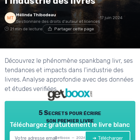
l'industrie des livres
Mélinda Thibodeau
17 juin 2024
Gestionnaire des droits d'auteur et licences
21 min de lecture
Partager cette page
Découvrez le phénomène spankbang livr, ses
tendances et impacts dans l'industrie des
livres. Analyse approfondie avec des données
et études verifiées.
5 Secrets pour écrire
son premier livre
Téléchargez gratuitement le livre blanc
➔ Télécharger
Getboox — 2026