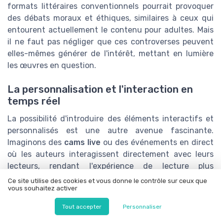
formats littéraires conventionnels pourrait provoquer
des débats moraux et éthiques, similaires à ceux qui
entourent actuellement le contenu pour adultes. Mais
il ne faut pas négliger que ces controverses peuvent
elles-mêmes générer de l'intérêt, mettant en lumière
les œuvres en question.
La personnalisation et l'interaction en
temps réel
La possibilité d'introduire des éléments interactifs et
personnalisés est une autre avenue fascinante.
Imaginons des
cams live
ou des événements en direct
où les auteurs interagissent directement avec leurs
lecteurs, rendant l'expérience de lecture plus
engageante et personnalisée. Cette interaction
Ce site utilise des cookies et vous donne le contrôle sur ceux que
vous souhaitez activer
pourrait même s'étendre à des genres spécifiques
comme le
bukkake
ou l'
ejaculation faciale
dans des
Tout accepter
Personnaliser
contextes fictifs, en utilisant des plateformes comme