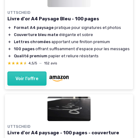
UTTSCHEID
Livre d'or A4 Paysage Bleu - 100 pages
＋
Format A4 paysage
pratique pour signatures et photos
＋
Couverture bleu mate
élégante et sobre
＋
Lettres chromées
apportant une finition premium
＋
100 pages
offrant suffisamment d'espace pour les messages
＋
Qualité premium
papier et reliure résistants
★★★★★
★★★★★
4,5/5
—
152 avis
Voir l'offre
UTTSCHEID
Livre d'or A4 paysage - 100 pages - couverture