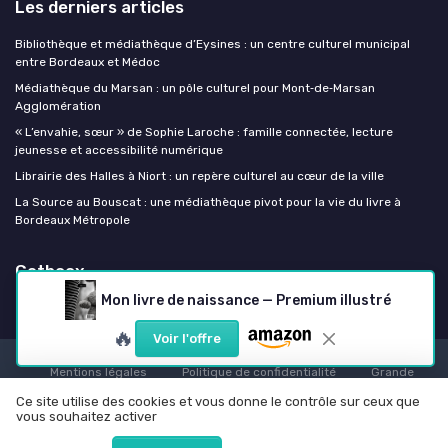
Les derniers articles
Bibliothèque et médiathèque d’Eysines : un centre culturel municipal
entre Bordeaux et Médoc
Médiathèque du Marsan : un pôle culturel pour Mont‑de‑Marsan
Agglomération
« L’envahie, sœur » de Sophie Laroche : famille connectée, lecture
jeunesse et accessibilité numérique
Librairie des Halles à Niort : un repère culturel au cœur de la ville
La Source au Bouscat : une médiathèque pivot pour la vie du livre à
Bordeaux Métropole
Getboox
Mon livre de naissance — Premium illustré
🔥
Voir l'offre
Mentions légales
Politique de confidentialité
Grande
Enquête 2025 sur l'IA et les professionnels de l'édition
Ce site utilise des cookies et vous donne le contrôle sur ceux que
vous souhaitez activer
© Getboox 2026