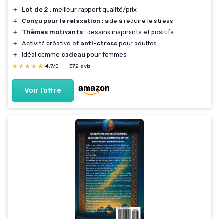
＋
Lot de 2
: meilleur rapport qualité/prix
＋
Conçu pour la relaxation
: aide à réduire le stress
＋
Thèmes motivants
: dessins inspirants et positifs
＋
Activité créative et
anti-stress
pour adultes
＋
Idéal comme
cadeau
pour femmes
★★★★★
★★★★★
4,7/5
—
372 avis
Voir l'offre