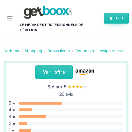
Panneau de gestion des cookies
TOPs
LE MÉDIA DES PROFESSIONNELS DE
L'ÉDITION
Getboox
Shopping
Beaux livres
Beaux livres design et architecture
Voir l'offre
3,6 sur 5
★★★★★
★★★★★
26 avis
5 ★
4 ★
3 ★
2 ★
1 ★