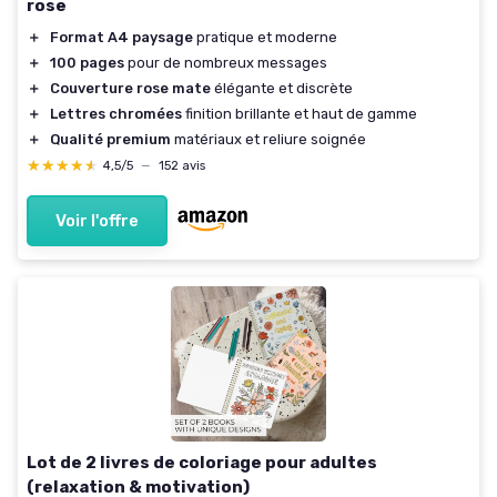
rose
＋
Format A4 paysage
pratique et moderne
＋
100 pages
pour de nombreux messages
＋
Couverture rose mate
élégante et discrète
＋
Lettres chromées
finition brillante et haut de gamme
＋
Qualité premium
matériaux et reliure soignée
★★★★★
★★★★★
4,5/5
—
152 avis
Voir l'offre
Lot de 2 livres de coloriage pour adultes
(relaxation & motivation)