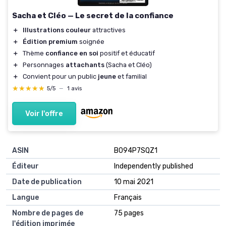
Sacha et Cléo — Le secret de la confiance
＋
Illustrations couleur
attractives
＋
Édition premium
soignée
＋
Thème
confiance en soi
positif et éducatif
＋
Personnages
attachants
(Sacha et Cléo)
＋
Convient pour un public
jeune
et familial
★★★★★
★★★★★
5/5
—
1 avis
Voir l'offre
ASIN
B094P7SQZ1
Éditeur
Independently published
Date de publication
10 mai 2021
Langue
Français
Nombre de pages de
75 pages
l'édition imprimée