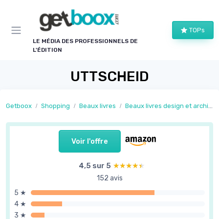
Panneau de gestion des cookies
TOPs
LE MÉDIA DES PROFESSIONNELS DE
L'ÉDITION
UTTSCHEID
Getboox
Shopping
Beaux livres
Beaux livres design et architecture
Voir l'offre
4,5 sur 5
★★★★★
★★★★★
152 avis
5 ★
4 ★
3 ★