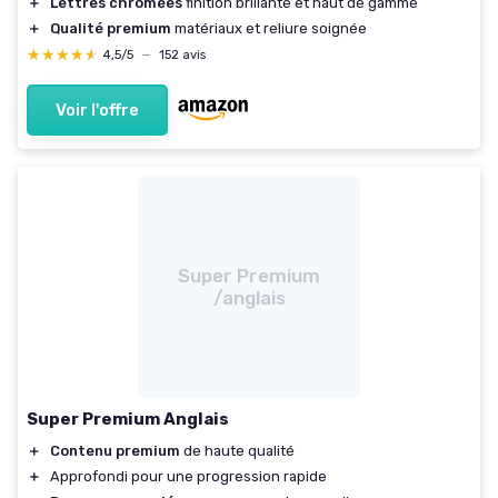
＋
Lettres chromées
finition brillante et haut de gamme
＋
Qualité premium
matériaux et reliure soignée
★★★★★
★★★★★
4,5/5
—
152 avis
Voir l'offre
Super Premium
/anglais
Super Premium Anglais
＋
Contenu premium
de haute qualité
＋
Approfondi pour une progression rapide