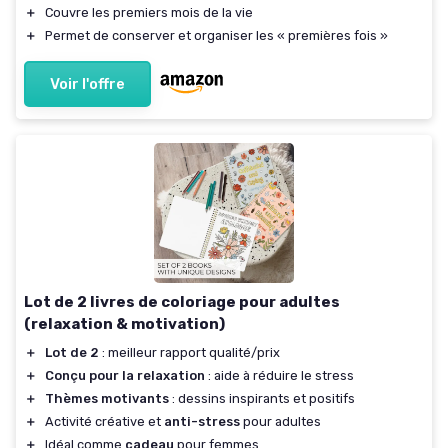
＋
Couvre les premiers mois de la vie
＋
Permet de conserver et organiser les « premières fois »
Voir l'offre
Lot de 2 livres de coloriage pour adultes
(relaxation & motivation)
＋
Lot de 2
: meilleur rapport qualité/prix
＋
Conçu pour la relaxation
: aide à réduire le stress
＋
Thèmes motivants
: dessins inspirants et positifs
＋
Activité créative et
anti-stress
pour adultes
＋
Idéal comme
cadeau
pour femmes