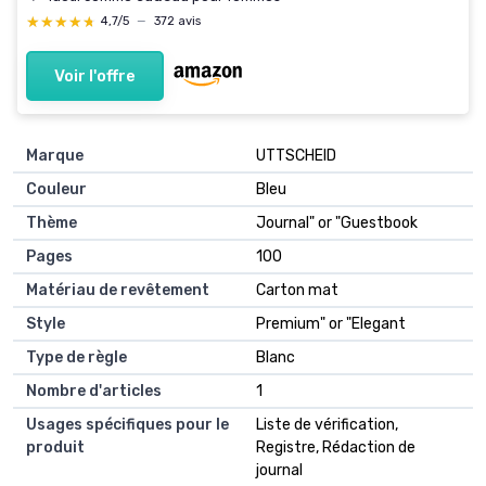
★★★★★
★★★★★
4,7/5
—
372 avis
Voir l'offre
Marque
UTTSCHEID
Couleur
Bleu
Thème
Journal" or "Guestbook
Pages
100
Matériau de revêtement
Carton mat
Style
Premium" or "Elegant
Type de règle
Blanc
Nombre d'articles
1
Usages spécifiques pour le
Liste de vérification,
produit
Registre, Rédaction de
journal