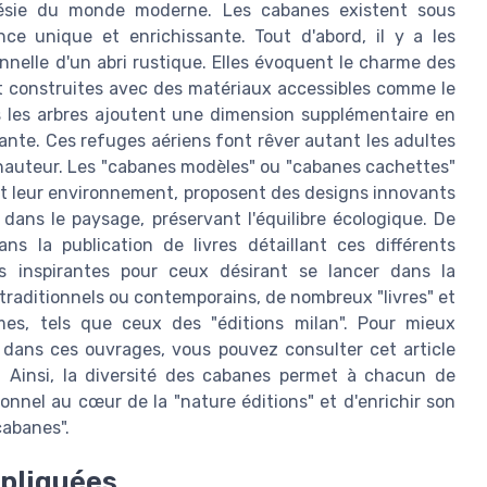
nésie du monde moderne. Les cabanes existent sous
ce unique et enrichissante. Tout d'abord, il y a les
onnelle d'un abri rustique. Elles évoquent le charme des
t construites avec des matériaux accessibles comme le
s les arbres ajoutent une dimension supplémentaire en
nte. Ces refuges aériens font rêver autant les adultes
n hauteur. Les "cabanes modèles" ou "cabanes cachettes"
t leur environnement, proposent des designs innovants
ans le paysage, préservant l'équilibre écologique. De
ns la publication de livres détaillant ces différents
ées inspirantes pour ceux désirant se lancer dans la
 traditionnels ou contemporains, de nombreux "livres" et
èmes, tels que ceux des "éditions milan". Pour mieux
s dans ces ouvrages, vous pouvez consulter cet article
. Ainsi, la diversité des cabanes permet à chacun de
onnel au cœur de la "nature éditions" et d'enrichir son
cabanes".
xpliquées