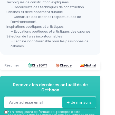
Techniques de construction expliquées
— Découverte des techniques de construction
Cabanes et développement durable
— Construire des cabanes respectueuses de
l'environnement
Inspirations poétiques et artistiques
— Évocations poétiques et artistiques des cabanes
Sélection de livres incontournables
— Lecture incontournable pour les passionnés de
cabanes
Résumer
ChatGPT
Claude
Mistral
Recevez les dernières actualités de
Getboox
➔ Je m'inscris
*
En remplissant ce formulaire, j’accepte d’être
contacté(e) à des fins commerciales par Getboox et ses