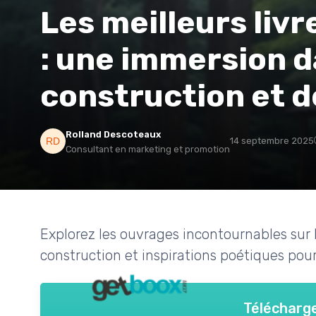
Les meilleurs livr
: une immersion da
construction et de
Rolland Descoteaux
14 septembre 2025
Consultant en marketing et promotion
Explorez les ouvrages incontournables sur 
construction et inspirations poétiques pour
Télécharge