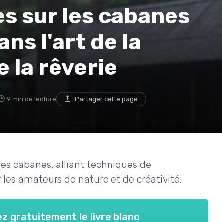
es sur les cabanes
ns l'art de la
 la rêverie
9 min de lecture
Partager cette page
les cabanes, alliant techniques de
 les amateurs de nature et de créativité.
z gratuitement le livre blanc