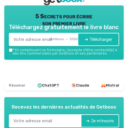
5 Secrets pour écrire
son premier livre
Téléchargez gratuitement le livre blanc
➔ Télécharger
Getboox — 2026
*
En remplissant ce formulaire, j’accepte d’être contacté(e) à
des fins commerciales par Getboox et ses partenaires.
Résumer
ChatGPT
Claude
Mistral
Recevez les dernières actualités de
Getboox
➔ Je m'inscris