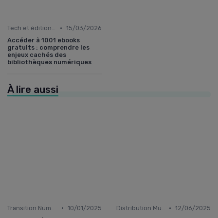
•
Tech et édition de livre
15/03/2026
Accéder à 1001 ebooks
gratuits : comprendre les
enjeux cachés des
bibliothèques numériques
À lire aussi
•
•
Transition Numérique
10/01/2025
Distribution Multiplateformes
12/06/2025