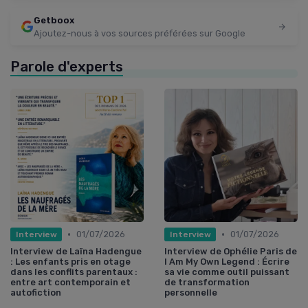
Getboox
Ajoutez-nous à vos sources préférées sur Google
Parole d'experts
•
•
01/07/2026
01/07/2026
Interview
Interview
Interview de Laïna Hadengue
Interview de Ophélie Paris de
: Les enfants pris en otage
I Am My Own Legend : Écrire
dans les conflits parentaux :
sa vie comme outil puissant
entre art contemporain et
de transformation
autofiction
personnelle