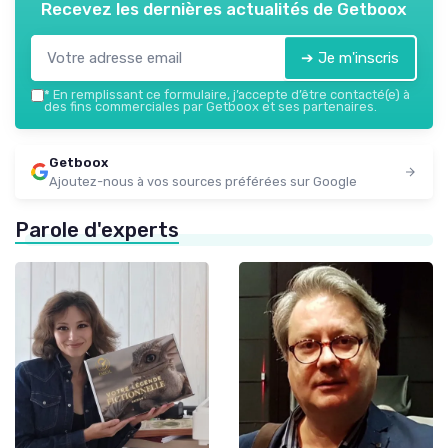
Recevez les dernières actualités de
Getboox
➔ Je m'inscris
*
En remplissant ce formulaire, j’accepte d’être contacté(e) à
des fins commerciales par Getboox et ses partenaires.
Getboox
Ajoutez-nous à vos sources préférées sur Google
Parole d'experts