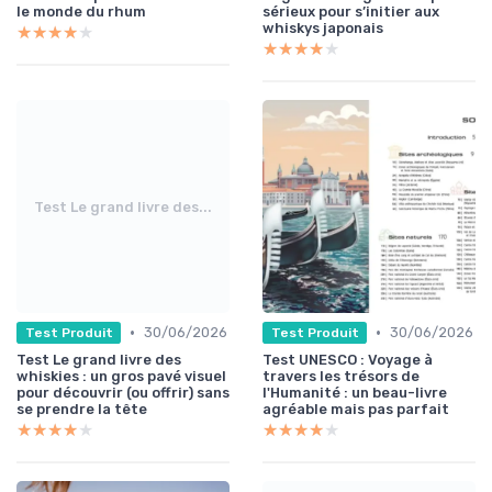
le monde du rhum
sérieux pour s’initier aux
whiskys japonais
★★★★★
★★★★★
★★★★★
★★★★★
Test Le grand livre des...
•
•
30/06/2026
30/06/2026
Test Produit
Test Produit
Test Le grand livre des
Test UNESCO : Voyage à
whiskies : un gros pavé visuel
travers les trésors de
pour découvrir (ou offrir) sans
l'Humanité : un beau-livre
se prendre la tête
agréable mais pas parfait
★★★★★
★★★★★
★★★★★
★★★★★