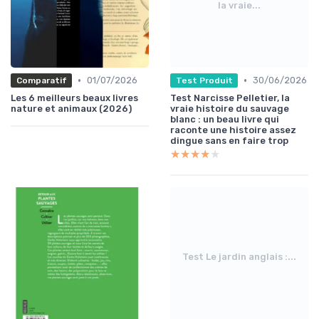
la vraie...
•
•
01/07/2026
30/06/2026
Comparatif
Test Produit
Les 6 meilleurs beaux livres
Test Narcisse Pelletier, la
nature et animaux (2026)
vraie histoire du sauvage
blanc : un beau livre qui
raconte une histoire assez
dingue sans en faire trop
★★★★★
★★★★★
Test Le jardin anglais :...