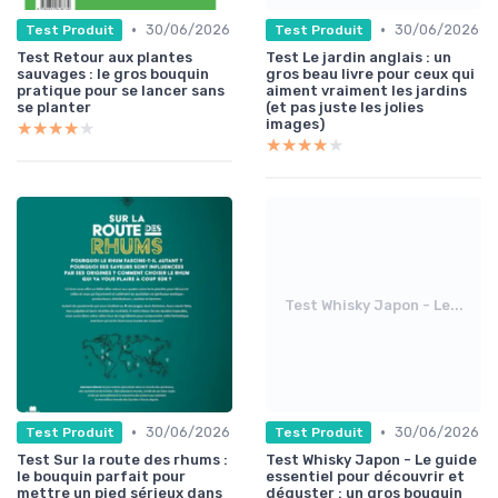
•
•
30/06/2026
30/06/2026
Test Produit
Test Produit
Test Retour aux plantes
Test Le jardin anglais : un
sauvages : le gros bouquin
gros beau livre pour ceux qui
pratique pour se lancer sans
aiment vraiment les jardins
se planter
(et pas juste les jolies
images)
★★★★★
★★★★★
★★★★★
★★★★★
Test Whisky Japon - Le...
•
•
30/06/2026
30/06/2026
Test Produit
Test Produit
Test Sur la route des rhums :
Test Whisky Japon - Le guide
le bouquin parfait pour
essentiel pour découvrir et
mettre un pied sérieux dans
déguster : un gros bouquin