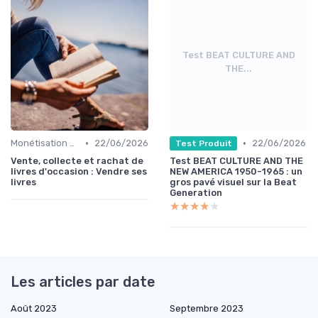
Test BEAT CULTURE AND
THE...
•
•
Monétisation Contenu
22/06/2026
22/06/2026
Test Produit
Vente, collecte et rachat de
Test BEAT CULTURE AND THE
livres d'occasion : Vendre ses
NEW AMERICA 1950-1965 : un
livres
gros pavé visuel sur la Beat
Generation
★★★★★
★★★★★
Les articles par date
Août 2023
Septembre 2023