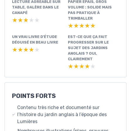
LECTURE AGRÉABLE SUR
PAPIER ÉPAIS, GROS
TABLE, GALÈRE DANS LE
VOLUME : SOLIDE MAIS
CANAPÉ
PAS PRATIQUE À
TRIMBALLER
★★★★★
★★★★★
★★★★★
★★★★★
UN VRAI LIVRE D’ÉTUDE
EST-CE QUE ÇA FAIT
DÉGUISÉ EN BEAU LIVRE
PROGRESSER SUR LE
SUJET DES JARDINS
★★★★★
★★★★★
ANGLAIS ? OUI,
CLAIREMENT
★★★★★
★★★★★
POINTS FORTS
Contenu très riche et documenté sur
l’histoire du jardin anglais à l’époque des
Lumières
Nombreuses illustrations (plans, gravures,