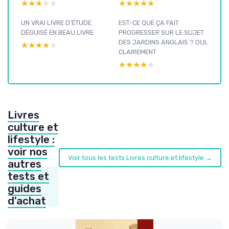
★★★★★
★★★★★
★★★★★
★★★★★
UN VRAI LIVRE D’ÉTUDE
EST-CE QUE ÇA FAIT
DÉGUISÉ EN BEAU LIVRE
PROGRESSER SUR LE SUJET
DES JARDINS ANGLAIS ? OUI,
★★★★★
★★★★★
CLAIREMENT
★★★★★
★★★★★
Livres
culture et
lifestyle :
voir nos
Voir tous les tests Livres culture et lifestyle →
autres
tests et
guides
d'achat