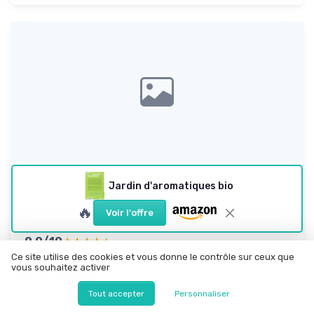
Le jardin anglais: Évolution du goût et passion
Jardin d'aromatiques bio
botanique so...
🔥
Un gros beau livre pour ceux qui aiment vraiment les jardins
Voir l'offre
(et pas juste les j...
9.0/10
★★★★★
★★★★★
Ce site utilise des cookies et vous donne le contrôle sur ceux que
Rapport qualité-prix
★★★★★
★★★★★
vous souhaitez activer
Design
★★★★★
★★★★★
Tout accepter
Personnaliser
Confort
★★★★★
★★★★★
Materiaux
★★★★★
★★★★★