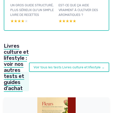
UN GROS GUIDE STRUCTURÉ,
EST-CE QUE ÇA AIDE
PLUS SÉRIEUX QU’UN SIMPLE
VRAIMENT À CULTIVER DES
LIVRE DE RECETTES
AROMATIQUES ?
★★★★★
★★★★★
★★★★★
★★★★★
Livres
culture et
lifestyle :
voir nos
Voir tous les tests Livres culture et lifestyle →
autres
tests et
guides
d'achat