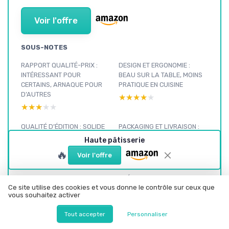
Voir l'offre
SOUS-NOTES
RAPPORT QUALITÉ-PRIX :
DESIGN ET ERGONOMIE :
INTÉRESSANT POUR
BEAU SUR LA TABLE, MOINS
CERTAINS, ARNAQUE POUR
PRATIQUE EN CUISINE
D’AUTRES
★★★★★
★★★★★
★★★★★
★★★★★
QUALITÉ D’ÉDITION : SOLIDE
PACKAGING ET LIVRAISON :
MAIS PAS IRRÉPROCHABLE À
JOLI OBJET, MAIS ATTENTION
Haute pâtisserie
LA LIVRAISON
AUX EXEMPLAIRES ABÎMÉS
🔥
Voir l'offre
★★★★★
★★★★★
★★★★★
★★★★★
PERFORMANCE EN CUISINE :
PRÉSENTATION : UN LIVRE
Ce site utilise des cookies et vous donne le contrôle sur ceux que
POUR LES MOTIVÉS, PAS
PENSÉ POUR LES PÂTISSIERS
vous souhaitez activer
POUR LES PRESSÉS
DÉJÀ UN PEU SÉRIEUX
★★★★★
★★★★★
★★★★★
★★★★★
Tout accepter
Personnaliser