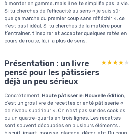
à monter en gamme, mais il ne te simplifie pas la vie.
Si tu cherches de l’efficacité au sens « je suis sûr
que ça marche du premier coup sans réfléchir », ce
n’est pas l’idéal. Si tu cherches de la matière pour
t’entraîner, t’inspirer et accepter quelques ratés en
cours de route, là, il a plus de sens.
Présentation : un livre
★★★★★
★★★★★
pensé pour les pâtissiers
déjà un peu sérieux
Concrètement,
Haute pâtisserie: Nouvelle édition
,
c’est un gros livre de recettes orienté pâtisserie «
de niveau supérieur ». On n’est pas sur des cookies
ou un quatre-quarts en trois lignes. Les recettes
sont souvent découpées en plusieurs éléments :
biscuit, insert, mousse, glaçage, décor, etc. Du coup,