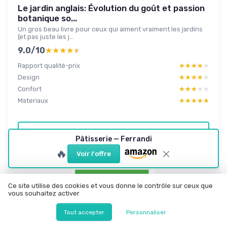
Le jardin anglais: Évolution du goût et passion
botanique so...
Un gros beau livre pour ceux qui aiment vraiment les jardins
(et pas juste les j...
9.0/10
★★★★★
★★★★★
Rapport qualité-prix
★★★★★
★★★★★
Design
★★★★★
★★★★★
Confort
★★★★★
★★★★★
Materiaux
★★★★★
★★★★★
Lire le test produit complet
Pâtisserie — Ferrandi
🔥
Voir l'offre
Ce site utilise des cookies et vous donne le contrôle sur ceux que
vous souhaitez activer
Tout accepter
Personnaliser