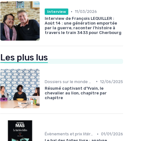
•
11/03/2026
Interview
Interview de François LEQUILLER :
Août 14 : une génération emportée
par la guerre, raconter l’histoire à
travers le train 3433 pour Cherbourg
Les plus lus
•
Dossiers sur le monde de l'édition
12/06/2025
Résumé captivant d'Yvain, le
chevalier au lion, chapitre par
chapitre
•
Évènements et prix litéraires
01/01/2026
Le bal des folles livre : analyse