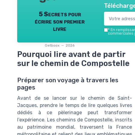
Télécharge
5 Secrets pour
écrire son premier
livre
*
En remplissant
commerciales p
Getboox — 2026
Pourquoi lire avant de partir
sur le chemin de Compostelle
Préparer son voyage à travers les
pages
Avant de se lancer sur le chemin de Saint-
Jacques, prendre le temps de lire quelques livres
dédiés à ce pèlerinage peut transformer
l’expérience. Les chemins de Compostelle, inscrits
au patrimoine mondial, traversent la France
métropolitaine et relient des lieux emblématiques