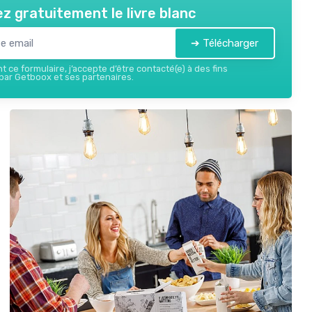
z gratuitement le livre blanc
➔ Télécharger
 ce formulaire, j’accepte d’être contacté(e) à des fins
ar Getboox et ses partenaires.