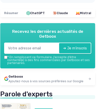
Résumer
ChatGPT
Claude
Mistral
Recevez les dernières actualités de
Getboox
➔ Je m'inscris
*
En remplissant ce formulaire, j’accepte d’être
contacté(e) à des fins commerciales par Getboox et ses
partenaires.
Getboox
Ajoutez-nous à vos sources préférées sur Google
Parole d'experts