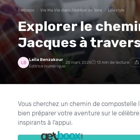
Getboox
Vie Ma Vie dans l'édition de livre
Lifestyle
Explorer le chemi
Jacques à travers 
Leïla Benzakour
20 mars 2025
13 min de lecture
Editrice numérique
Vous cherchez un chemin de compostelle liv
bien préparer votre aventure sur le célèbre 
inspirants à l'appui.