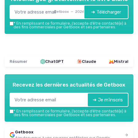
➔ Télécharger
Getboox — 2026
*
En remplissant ce formulaire, j’accepte d’être contacté(e) à
des fins commerciales par Getboox et ses partenaires.
Résumer
ChatGPT
Claude
Mistral
Recevez les dernières actualités de
Getboox
➔ Je m'inscris
*
En remplissant ce formulaire, j’accepte d’être contacté(e) à
des fins commerciales par Getboox et ses partenaires.
Getboox
Ajoutez-nous à vos sources préférées sur Google