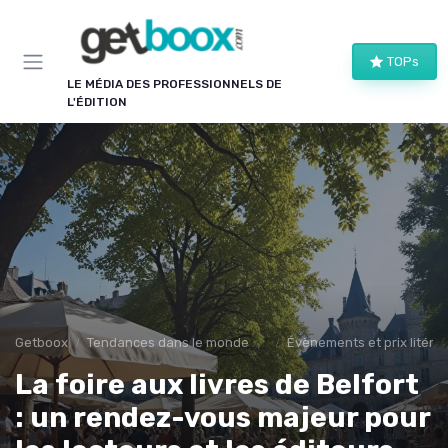
Panneau de gestion des cookies
TOPs
LE MÉDIA DES PROFESSIONNELS DE
L'ÉDITION
Getboox
Tendances dans le monde du livre
Évènements et prix litérai
La foire aux livres de Belfort
: un rendez-vous majeur pour