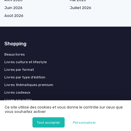
Juin 2026
Juillet 2026
Août 2026
Shopping
Beaux livres
Livres culture et lifestyle
Livres par format
Livres par type d’édition
Livres thématiques premium
Livres cadeaux
Livres par public
Ce site utilise des cookies et vous donne le contrôle sur ceux que
Livres premium et prestige
vous souhaitez activer
Les plus lus
Tout accepter
Personnaliser