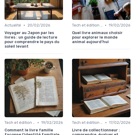
•
•
Actualité
20/02/2026
Tech et édition de livre
19/02/2026
Voyager au Japon par les
Quel livre animaux choisir
livres : un guide de lecture
pour explorer le monde
pour comprendre le pays du
animal aujourd’hui
soleil levant
•
•
Tech et édition de livre
19/02/2026
Tech et édition de livre
17/02/2026
Comment le livre famille
Livre de collectionneur :
façonne l’identité familiale
comprendre, évaluer et