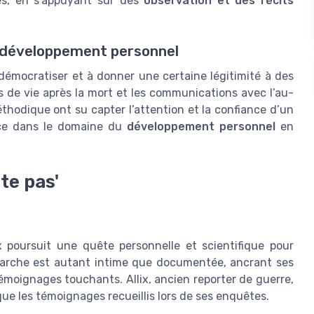
les, en s'appuyant sur des
observation et des récits
u développement personnel
 démocratiser et à donner une certaine légitimité à des
 de vie après la mort et les communications avec l’au-
hodique ont su capter l’attention et la confiance d’un
ence dans le domaine du
développement personnel
en
te pas'
ix poursuit une quête personnelle et scientifique pour
marche est autant intime que documentée, ancrant ses
émoignages touchants. Allix, ancien reporter de guerre,
ue les témoignages recueillis lors de ses enquêtes.