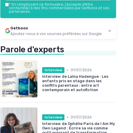
*
En remplissant ce formulaire, j’accepte d’être
contacté(e) à des fins commerciales par Getboox et ses
partenaires.
Getboox
Ajoutez-nous à vos sources préférées sur Google
Parole d'experts
•
01/07/2026
Interview
Interview de Laïna Hadengue : Les
enfants pris en otage dans les
conflits parentaux : entre art
contemporain et autofiction
•
01/07/2026
Interview
Interview de Ophélie Paris de I Am My
Own Legend : Écrire sa vie comme
outil puissant de transformation