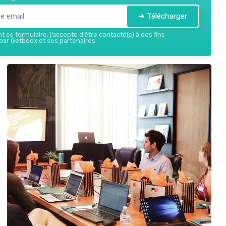
➔ Télécharger
 ce formulaire, j’accepte d’être contacté(e) à des fins
ar Getboox et ses partenaires.