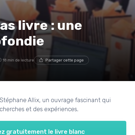
as livre : une
ofondie
18 min de lecture
Partager cette page
e Stéphane Allix, un ouvrage fascinant qui
recherches et des expériences.
z gratuitement le livre blanc