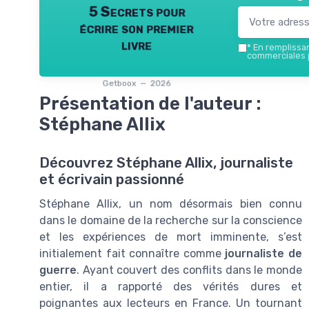
5 Secrets pour
écrire son premier
livre
*
En remplissant
commerciales p
Getboox — 2026
Présentation de l'auteur :
Stéphane Allix
Découvrez Stéphane Allix, journaliste
et écrivain passionné
Stéphane Allix, un nom désormais bien connu
dans le domaine de la recherche sur la conscience
et les expériences de mort imminente, s’est
initialement fait connaître comme
journaliste de
guerre
. Ayant couvert des conflits dans le monde
entier, il a rapporté des vérités dures et
poignantes aux lecteurs en France. Un tournant