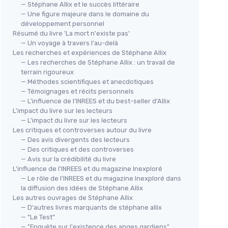
— Stéphane Allix et le succès littéraire
— Une figure majeure dans le domaine du
développement personnel
Résumé du livre 'La mort n'existe pas'
— Un voyage à travers l'au-delà
Les recherches et expériences de Stéphane Allix
— Les recherches de Stéphane Allix : un travail de
terrain rigoureux
— Méthodes scientifiques et anecdotiques
— Témoignages et récits personnels
— L'influence de l’INREES et du best-seller d'Allix
L'impact du livre sur les lecteurs
— L'impact du livre sur les lecteurs
Les critiques et controverses autour du livre
— Des avis divergents des lecteurs
— Des critiques et des controverses
— Avis sur la crédibilité du livre
L'influence de l'INREES et du magazine Inexploré
— Le rôle de l'INREES et du magazine Inexploré dans
la diffusion des idées de Stéphane Allix
Les autres ouvrages de Stéphane Allix
— D'autres livres marquants de stéphane allix
— "Le Test"
— "Enquête sur l'existence des anges gardiens"