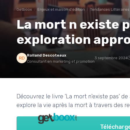
Getboox
Enjeux et maison d'édition
Tendances Littéraires
La mort n existe p
exploration appr
Rolland Descoteaux
3 septembre 2024
Consultant en marketing et promotion
Découvrez le livre 'La mort n'existe pas' d
explore la vie après la mort à travers des 
Télécharge