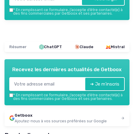
*
En remplissant ce formulaire, j’accepte d’être contacté(e) à
des fins commerciales par Getboox et ses partenaires.
Résumer
ChatGPT
Claude
Mistral
Recevez les dernières actualités de
Getboox
➔ Je m'inscris
*
En remplissant ce formulaire, j’accepte d’être contacté(e) à
des fins commerciales par Getboox et ses partenaires.
Getboox
Ajoutez-nous à vos sources préférées sur Google