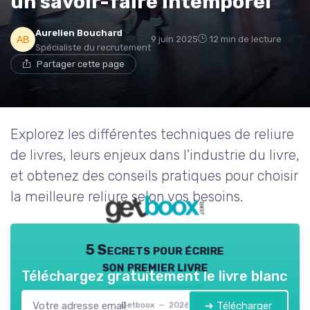
un savoir-faire intemporel
Aurelien Bouchard
9 juin 2025
12 min de lecture
Spécialiste du recrutement
Partager cette page
Explorez les différentes techniques de reliure
de livres, leurs enjeux dans l'industrie du livre,
et obtenez des conseils pratiques pour choisir
la meilleure reliure selon vos besoins.
5 Secrets pour écrire
son premier livre
Téléchargez gratuitement le livre blanc
➔ Télécharger
Getboox — 2026