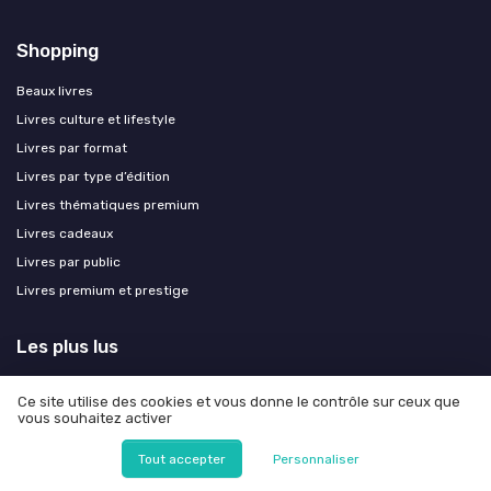
Shopping
Beaux livres
Livres culture et lifestyle
Livres par format
Livres par type d’édition
Livres thématiques premium
Livres cadeaux
Livres par public
Livres premium et prestige
Les plus lus
Résumé captivant d'Yvain, le chevalier au lion, chapitre par chapitre
Ce site utilise des cookies et vous donne le contrôle sur ceux que
Le bal des folles livre : analyse complète du roman de Victoria Mas
vous souhaitez activer
Que penser des éditions Baudelaire ?
Tout accepter
Personnaliser
Pourquoi il faut lire le tome 3 de 'Il faut flinguer Ramirez'