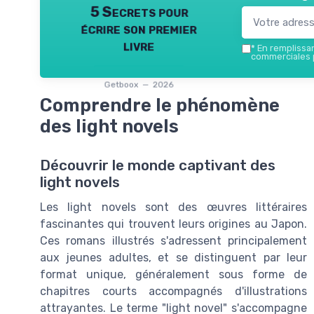
5 Secrets pour
écrire son premier
livre
*
En remplissant
commerciales p
Getboox — 2026
Comprendre le phénomène
des light novels
Découvrir le monde captivant des
light novels
Les light novels sont des œuvres littéraires
fascinantes qui trouvent leurs origines au Japon.
Ces romans illustrés s'adressent principalement
aux jeunes adultes, et se distinguent par leur
format unique, généralement sous forme de
chapitres courts accompagnés d'illustrations
attrayantes. Le terme "light novel" s'accompagne