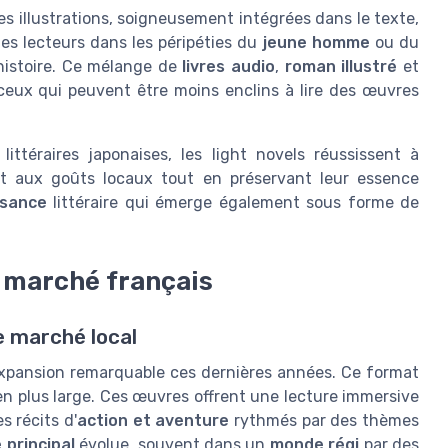
Les illustrations, soigneusement intégrées dans le texte,
les lecteurs dans les péripéties du
jeune homme
ou du
histoire. Ce mélange de
livres audio
,
roman illustré
et
 ceux qui peuvent être moins enclins à lire des œuvres
littéraires japonaises, les light novels réussissent à
t aux goûts locaux tout en préservant leur essence
ssance
littéraire qui émerge également sous forme de
e marché français
le marché local
expansion remarquable ces dernières années. Ce format
 en plus large. Ces œuvres offrent une lecture immersive
s récits d'
action et aventure
rythmés par des thèmes
principal
évolue, souvent dans un
monde régi
par des