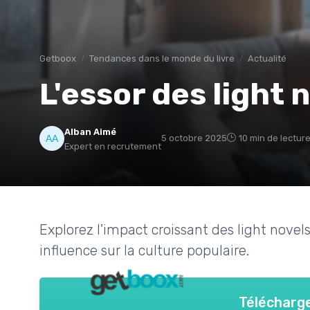
Getboox
Tendances dans le monde du livre
Actualité
L'essor des light 
Alban Aimé
5 octobre 2025
10 min de lectur
Expert en recrutement
Explorez l'impact croissant des light novels
influence sur la culture populaire.
Télécharge