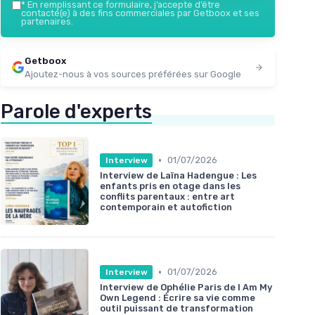
*
En remplissant ce formulaire, j’accepte d’être
contacté(e) à des fins commerciales par Getboox et ses
partenaires.
Getboox
Ajoutez-nous à vos sources préférées sur Google
Parole d'experts
•
01/07/2026
Interview
Interview de Laïna Hadengue : Les
enfants pris en otage dans les
conflits parentaux : entre art
contemporain et autofiction
•
01/07/2026
Interview
Interview de Ophélie Paris de I Am My
Own Legend : Écrire sa vie comme
outil puissant de transformation