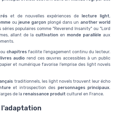
trés
et de nouvelles expériences de
lecture light
,
homme
ou
jeune garçon
plongé dans un
another world
s séries populaires comme "Reverend Insanity" ou "Lord
mes, allant de la
cultivation
en
monde parallèle
aux
sements.
ou
chapitres
facilite l'engagement continu du lecteur.
u
livres audio
rend ces œuvres accessibles à un public
apier et numérique favorise l'emprise des light novels
ançais
traditionnels, les light novels trouvent leur écho
nture
et introspection des
personnages principaux
.
larges de la
renaissance produit
culturel en France.
 l'adaptation