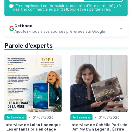
*
En remplissant ce formulaire, j’accepte d’être contacté(e) à
des fins commerciales par Getboox et ses partenaires.
Getboox
Ajoutez-nous à vos sources préférées sur Google
Parole d'experts
•
•
01/07/2026
01/07/2026
Interview
Interview
Interview de Laïna Hadengue
Interview de Ophélie Paris de
: Les enfants pris en otage
I Am My Own Legend : Écrire