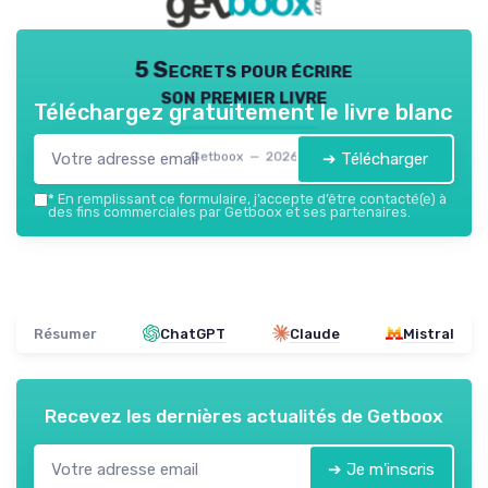
5 Secrets pour écrire
son premier livre
Téléchargez gratuitement le livre blanc
➔ Télécharger
Getboox — 2026
*
En remplissant ce formulaire, j’accepte d’être contacté(e) à
des fins commerciales par Getboox et ses partenaires.
Résumer
ChatGPT
Claude
Mistral
Recevez les dernières actualités de
Getboox
➔ Je m'inscris