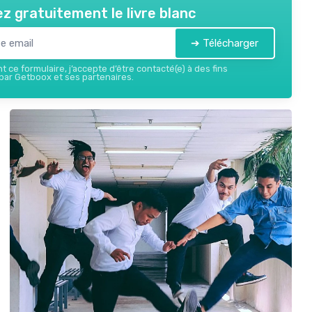
z gratuitement le livre blanc
➔ Télécharger
 ce formulaire, j’accepte d’être contacté(e) à des fins
ar Getboox et ses partenaires.