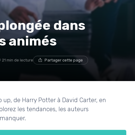
e plongée dans
es animés
21 min de lecture
Partager cette page
p up, de Harry Potter à David Carter, en
plorez les tendances, les auteurs
s manquer.