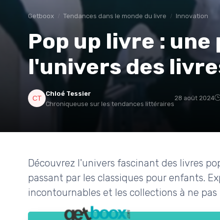
Getboox
Tendances dans le monde du livre
Innovation
Pop up livre : un
l'univers des livr
Chloé Tessier
28 août 2024
Chroniqueuse sur les tendances littéraires
Découvrez l'univers fascinant des livres po
passant par les classiques pour enfants. Ex
incontournables et les collections à ne pa