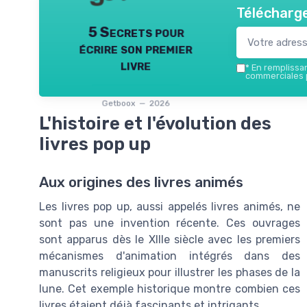
Télécharge
5 Secrets pour
écrire son premier
livre
*
En remplissant
commerciales p
Getboox — 2026
L'histoire et l'évolution des
livres pop up
Aux origines des livres animés
Les livres pop up, aussi appelés livres animés, ne
sont pas une invention récente. Ces ouvrages
sont apparus dès le XIIIe siècle avec les premiers
mécanismes d'animation intégrés dans des
manuscrits religieux pour illustrer les phases de la
lune. Cet exemple historique montre combien ces
livres étaient déjà fascinants et intrigants.