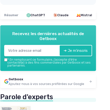
Résumer
ChatGPT
Claude
Mistral
Recevez les dernières actualités de
Getboox
➔ Je m'inscris
*
En remplissant ce formulaire, j’accepte d’être
contacté(e) à des fins commerciales par Getboox et ses
partenaires.
Getboox
Ajoutez-nous à vos sources préférées sur Google
Parole d'experts