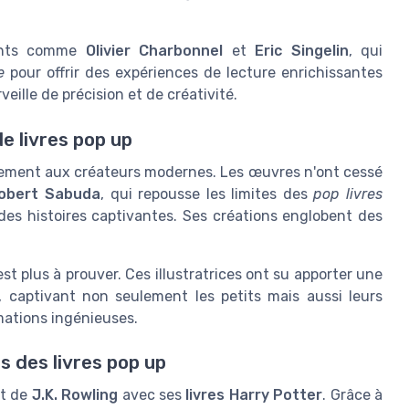
lents comme
Olivier Charbonnel
et
Eric Singelin
, qui
e
pour offrir des expériences de lecture enrichissantes
eille de précision et de créativité.
de livres pop up
uement aux créateurs modernes. Les œuvres n'ont cessé
obert Sabuda
, qui repousse les limites des
pop livres
es histoires captivantes. Ses créations englobent des
st plus à prouver. Ces illustratrices ont su apporter une
, captivant non seulement les petits mais aussi leurs
mations ingénieuses.
s des livres pop up
ct de
J.K. Rowling
avec ses
livres Harry Potter
. Grâce à