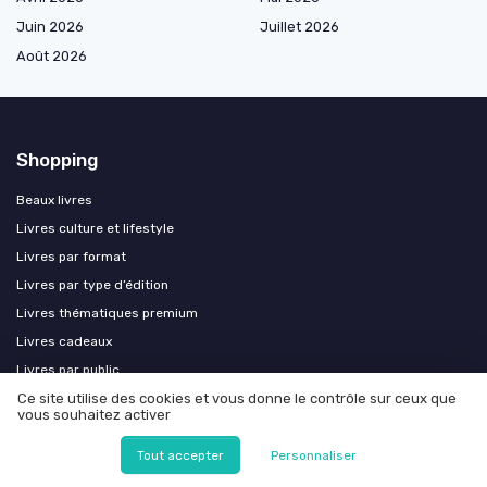
Juin 2026
Juillet 2026
Août 2026
Shopping
Beaux livres
Livres culture et lifestyle
Livres par format
Livres par type d’édition
Livres thématiques premium
Livres cadeaux
Livres par public
Livres premium et prestige
Ce site utilise des cookies et vous donne le contrôle sur ceux que
vous souhaitez activer
Les plus lus
Tout accepter
Personnaliser