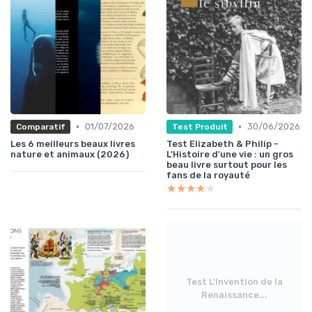
•
•
01/07/2026
30/06/2026
Comparatif
Test Produit
Les 6 meilleurs beaux livres
Test Elizabeth & Philip -
nature et animaux (2026)
L'Histoire d'une vie : un gros
beau livre surtout pour les
fans de la royauté
★★★★★
★★★★★
Test L'Invention de la
Renaissance...