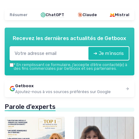
Résumer
ChatGPT
Claude
Mistral
Recevez les dernières actualités de
Getboox
➔ Je m'inscris
*
En remplissant ce formulaire, j’accepte d’être contacté(e) à
des fins commerciales par Getboox et ses partenaires.
Getboox
Ajoutez-nous à vos sources préférées sur Google
Parole d'experts