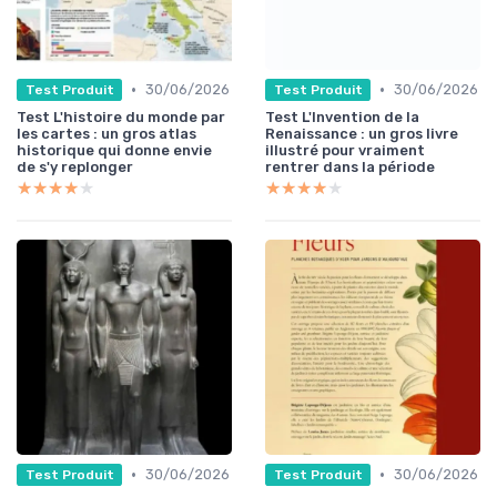
•
•
30/06/2026
30/06/2026
Test Produit
Test Produit
Test L'histoire du monde par
Test L'Invention de la
les cartes : un gros atlas
Renaissance : un gros livre
historique qui donne envie
illustré pour vraiment
de s'y replonger
rentrer dans la période
★★★★★
★★★★★
★★★★★
★★★★★
•
•
30/06/2026
30/06/2026
Test Produit
Test Produit