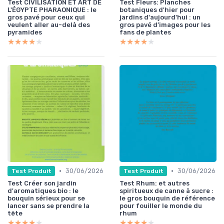
Test CIVILISATION ET ART DE
Test Fleurs: Planches
L'ÉGYPTE PHARAONIQUE : le
botaniques d'hier pour
gros pavé pour ceux qui
jardins d'aujourd'hui : un
veulent aller au-delà des
gros pavé d’images pour les
pyramides
fans de plantes
★★★★★
★★★★★
★★★★★
★★★★★
•
•
30/06/2026
30/06/2026
Test Produit
Test Produit
Test Créer son jardin
Test Rhum: et autres
d'aromatiques bio : le
spiritueux de canne à sucre :
bouquin sérieux pour se
le gros bouquin de référence
lancer sans se prendre la
pour fouiller le monde du
tête
rhum
★★★★★
★★★★★
★★★★★
★★★★★