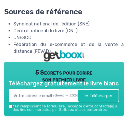
Sources de référence
Syndicat national de l’édition (SNE)
Centre national du livre (CNL)
UNESCO
Fédération du e-commerce et de la vente à
distance (FEVAD)
5 Secrets pour écrire
son premier livre
Téléchargez gratuitement le livre blanc
➔ Télécharger
Getboox — 2026
*
En remplissant ce formulaire, j’accepte d’être contacté(e) à
des fins commerciales par Getboox et ses partenaires.