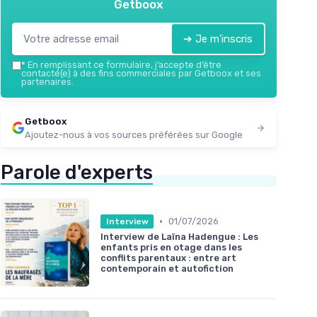
Getboox
➔ Je m'inscris
*
En remplissant ce formulaire, j’accepte d’être
contacté(e) à des fins commerciales par Getboox et ses
partenaires.
Getboox
Ajoutez-nous à vos sources préférées sur Google
Parole d'experts
•
01/07/2026
Interview
Interview de Laïna Hadengue : Les
enfants pris en otage dans les
conflits parentaux : entre art
contemporain et autofiction