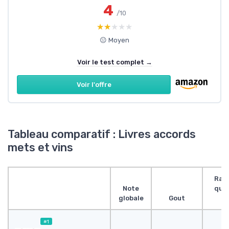
4
/10
★★★★★
★★★★★
😐 Moyen
Voir le test complet →
Voir l'offre
Tableau comparatif : Livres accords
mets et vins
Rap
Note
qual
globale
Gout
pr
#1