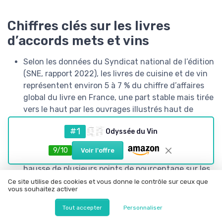
Chiffres clés sur les livres
d’accords mets et vins
Selon les données du Syndicat national de l’édition
(SNE, rapport 2022), les livres de cuisine et de vin
représentent environ 5 à 7 % du chiffre d’affaires
global du livre en France, une part stable mais tirée
vers le haut par les ouvrages illustrés haut de
gamme.
#1
Odyssée du Vin
Les études de GfK sur le marché du livre indiquent
que les segments « gastronomie » et « vins et
9/10
Voir l'offre
spiritueux » progressent régulièrement, avec une
hausse de plusieurs points de pourcentage sur les
ventes de beaux livres entre 2019 et 2022, ce qui
Ce site utilise des cookies et vous donne le contrôle sur ceux que
vous souhaitez activer
profite directement aux meilleurs livres accords
mets et vins.
Tout accepter
Personnaliser
Les enquêtes de FranceAgriMer (baromètre 2021