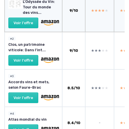
L'Odyssée du Vin:
Tour du monde
9/10
★★★★★
★★★★★
★★
★★
des vins...
Voir l'offre
#2
Clos, un patrimoine
viticole: Dans l'int...
9/10
★★★★★
★★★★★
★★
★★
Voir l'offre
#3
Accords vins et mets,
selon Faure-Brac
8.5/10
★★★★★
★★★★★
★★
★★
Voir l'offre
#4
Atlas mondial du vin
8.4/10
-
★★
★★