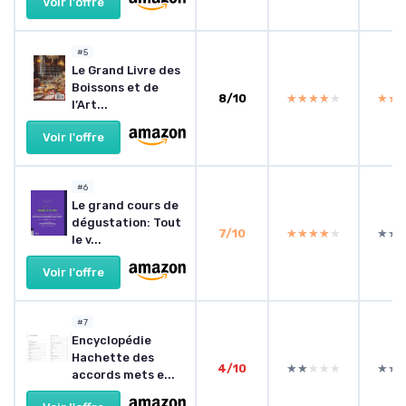
Voir l'offre
#5
Le Grand Livre des
Boissons et de
8/10
★★★★★
★★★★★
★★
★★
l’Art...
Voir l'offre
#6
Le grand cours de
dégustation: Tout
7/10
★★★★★
★★★★★
★★
★★
le v...
Voir l'offre
#7
Encyclopédie
Hachette des
4/10
★★★★★
★★★★★
★★
★★
accords mets e...