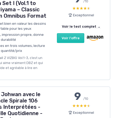
/10
Set I (Vol.1 to
★★★★★
★★★★★
riyama – Classic
m Omnibus Format
🏆 Exceptionnel
et bien en valeur les dessins
Voir le test complet →
rtable pour les yeux
s, impression propre, donne
Voir l'offre
durabilité
s en trois volumes, lecture
 quantité/prix
ll Z VIZBIG Vol.1-3, c’est un
i aime vraiment DBZ et qui
de et agréable à lire en
9
 Johwan avec le
/10
acle Spirale 106
★★★★★
★★★★★
s Interprétées -
lle Quotidienne -
🏆 Exceptionnel