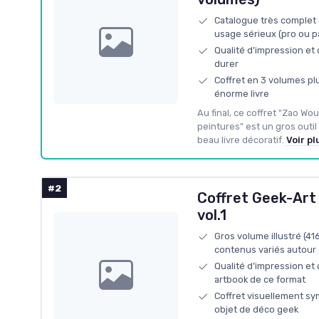
Catalogue très complet e
usage sérieux (pro ou p
Qualité d’impression et 
durer
Coffret en 3 volumes pl
énorme livre
Au final, ce coffret "Zao Wo
peintures" est un gros outil 
beau livre décoratif.
Voir pl
#2
Coffret Geek-Art
vol.1
Gros volume illustré (4
contenus variés autour 
Qualité d’impression et 
artbook de ce format
Coffret visuellement s
objet de déco geek