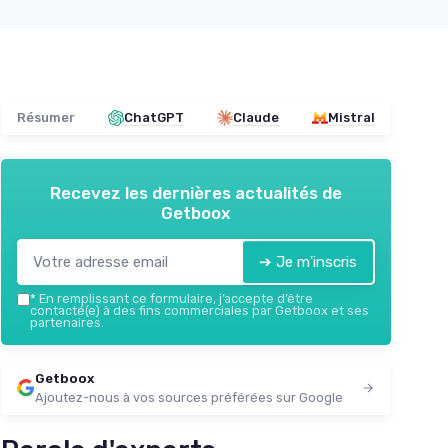
Résumer
ChatGPT
Claude
Mistral
Recevez les dernières actualités de
Getboox
➔ Je m'inscris
*
En remplissant ce formulaire, j’accepte d’être
contacté(e) à des fins commerciales par Getboox et ses
partenaires.
Getboox
Ajoutez-nous à vos sources préférées sur Google