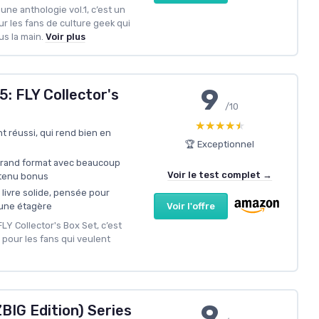
 une anthologie vol.1, c’est un
r les fans de culture geek qui
us la main.
Voir plus
9
5: FLY Collector's
/10
★★★★★
★★★★★
t réussi, qui rend bien en
🏆 Exceptionnel
grand format avec beaucoup
Voir le test complet →
ntenu bonus
livre solide, pensée pour
Voir l'offre
r une étagère
FLY Collector's Box Set, c’est
 pour les fans qui veulent
9
ZBIG Edition) Series