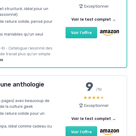
🏆 Exceptionnel
t structuré, idéal pour un
assionné)
Voir le test complet →
de reliure solide, pensé pour
Voir l'offre
us maniables qu’un seul
u-Ki - Catalogue raisonné des
de travail plus qu’un simple
us
9
 une anthologie
/10
★★★★★
★★★★★
16 pages) avec beaucoup de
🏆 Exceptionnel
de la culture geek
de reliure solide pour un
Voir le test complet →
ympa, idéal comme cadeau ou
Voir l'offre