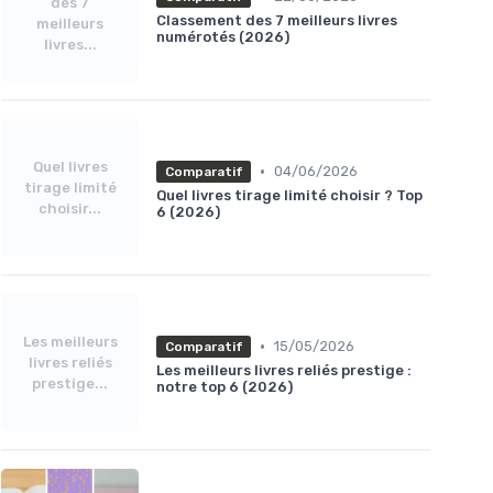
des 7
Classement des 7 meilleurs livres
meilleurs
numérotés (2026)
livres...
Quel livres
•
04/06/2026
Comparatif
tirage limité
Quel livres tirage limité choisir ? Top
choisir...
6 (2026)
Les meilleurs
•
15/05/2026
Comparatif
livres reliés
Les meilleurs livres reliés prestige :
prestige...
notre top 6 (2026)