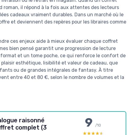
 livraison ou le retrait en magasin. Quand un coffret
 roman, il répond à la fois aux attentes des lecteurs
idées cadeaux vraiment durables. Dans un marché où le
l’offre et deviennent des repères pour les libraires comme
dre ces enjeux aide à mieux évaluer chaque coffret
tomes bien pensé garantit une progression de lecture
 format et un tome poche, ce qui renforce le confort de
plaisir esthétique, lisibilité et valeur de cadeau, que
nfants ou de grandes intégrales de fantasy. À titre
vent entre 40 et 80 €, selon le nombre de volumes et la
9
alogue raisonné
/10
ffret complet (3
★★★★★
★★★★★