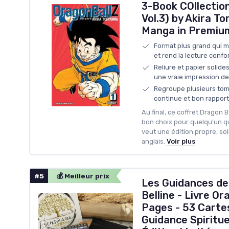
3-Book COllection 
Vol.3) by Akira To
Manga in Premiu
Format plus grand qui m
et rend la lecture confo
Reliure et papier solide
une vraie impression de 
Regroupe plusieurs tome
continue et bon rapport
Au final, ce coffret Dragon Ba
bon choix pour quelqu’un qu
veut une édition propre, soli
anglais.
Voir plus
#5
💰 Meilleur prix
Les Guidances de
Belline - Livre Or
Pages - 53 Carte
Guidance Spiritue