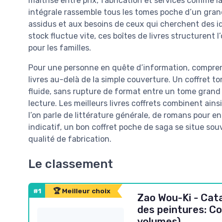
maîtrisé entre prix, fabrication et services comme la
intégrale rassemble tous les tomes poche d’un grand
assidus et aux besoins de ceux qui cherchent des 
stock fluctue vite, ces boîtes de livres structurent 
pour les familles.
Pour une personne en quête d’information, compren
livres au-delà de la simple couverture. Un coffret 
fluide, sans rupture de format entre un tome grand
lecture. Les meilleurs livres coffrets combinent ainsi 
l’on parle de littérature générale, de romans pour e
indicatif, un bon coffret poche de saga se situe sou
qualité de fabrication.
Le classement
#1
🏆 Meilleur choix
Zao Wou-Ki - Cat
des peintures: Co
volumes)