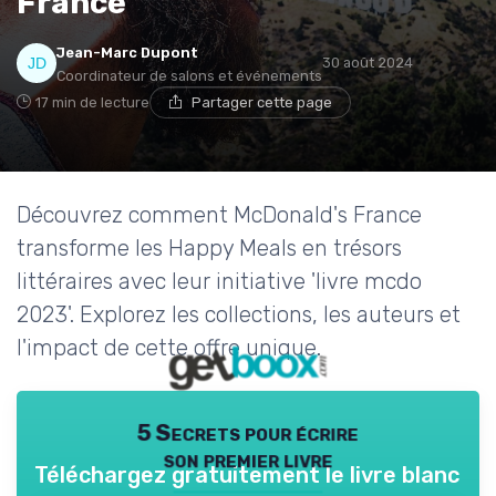
France
Jean-Marc Dupont
30 août 2024
Coordinateur de salons et événements
17 min de lecture
Partager cette page
Découvrez comment McDonald's France
transforme les Happy Meals en trésors
littéraires avec leur initiative 'livre mcdo
2023'. Explorez les collections, les auteurs et
l'impact de cette offre unique.
5 Secrets pour écrire
son premier livre
Téléchargez gratuitement le livre blanc