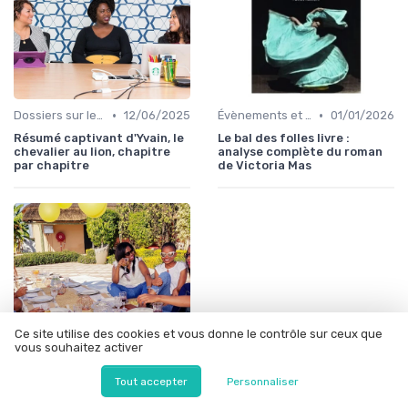
•
•
Dossiers sur le monde de l'édition
12/06/2025
Évènements et prix litéraires
01/01/2026
Résumé captivant d'Yvain, le
Le bal des folles livre :
chevalier au lion, chapitre
analyse complète du roman
par chapitre
de Victoria Mas
Ce site utilise des cookies et vous donne le contrôle sur ceux que
vous souhaitez activer
Tout accepter
Personnaliser
•
Dossiers sur le monde de l'édition
12/06/2025