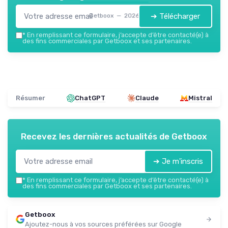
➔ Télécharger
Getboox — 2026
*
En remplissant ce formulaire, j’accepte d’être contacté(e) à
des fins commerciales par Getboox et ses partenaires.
Résumer
ChatGPT
Claude
Mistral
Recevez les dernières actualités de
Getboox
➔ Je m'inscris
*
En remplissant ce formulaire, j’accepte d’être contacté(e) à
des fins commerciales par Getboox et ses partenaires.
Getboox
Ajoutez-nous à vos sources préférées sur Google