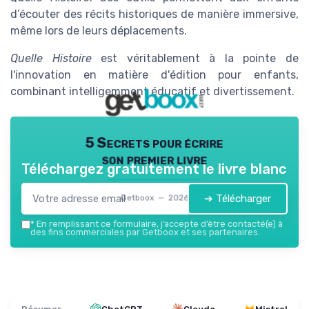
d’écouter des récits historiques de manière immersive,
même lors de leurs déplacements.
Quelle Histoire
est véritablement à la pointe de
l'innovation en matière d'édition pour enfants,
combinant intelligemment éducatif et divertissement.
5 Secrets pour écrire
son premier livre
Téléchargez gratuitement le livre blanc
➔ Télécharger
Getboox — 2026
*
En remplissant ce formulaire, j’accepte d’être contacté(e) à
des fins commerciales par Getboox et ses partenaires.