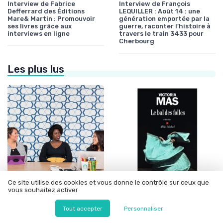
Interview de Fabrice
Interview de François
Defferrard des Éditions
LEQUILLER : Août 14 : une
Mare& Martin : Promouvoir
génération emportée par la
ses livres grâce aux
guerre, raconter l’histoire à
interviews en ligne
travers le train 3433 pour
Cherbourg
Les plus lus
Ce site utilise des cookies et vous donne le contrôle sur ceux que
•
•
vous souhaitez activer
Dossiers sur le monde de l'édition
12/06/2025
Évènements et prix litéraires
01/01/2026
Résumé captivant d'Yvain, le
Le bal des folles livre :
Tout accepter
Personnaliser
chevalier au lion, chapitre
analyse complète du roman
par chapitre
de Victoria Mas