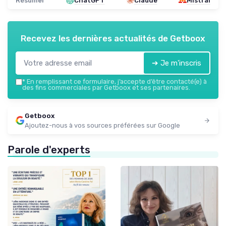
Résumer
ChatGPT
Claude
Mistral
Recevez les dernières actualités de
Getboox
➔ Je m'inscris
*
En remplissant ce formulaire, j’accepte d’être contacté(e) à
des fins commerciales par Getboox et ses partenaires.
Getboox
Ajoutez-nous à vos sources préférées sur Google
Parole d'experts