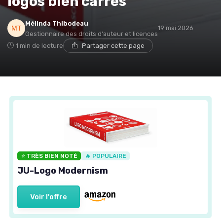
logos bien carrés
Mélinda Thibodeau
19 mai 2026
Gestionnaire des droits d'auteur et licences
1 min de lecture
Partager cette page
⭐ TRÈS BIEN NOTÉ
🔥 POPULAIRE
JU-Logo Modernism
Voir l'offre