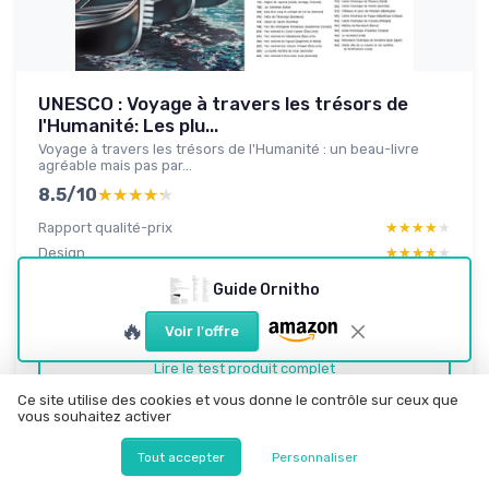
UNESCO : Voyage à travers les trésors de
l'Humanité: Les plu...
Voyage à travers les trésors de l'Humanité : un beau-livre
agréable mais pas par...
8.5/10
★★★★★
★★★★★
Rapport qualité-prix
★★★★★
★★★★★
Design
★★★★★
★★★★★
Materiaux
★★★★★
★★★★★
Guide Ornitho
Emballage
★★★★★
★★★★★
🔥
Voir l'offre
Lire le test produit complet
Ce site utilise des cookies et vous donne le contrôle sur ceux que
vous souhaitez activer
Tout accepter
Personnaliser