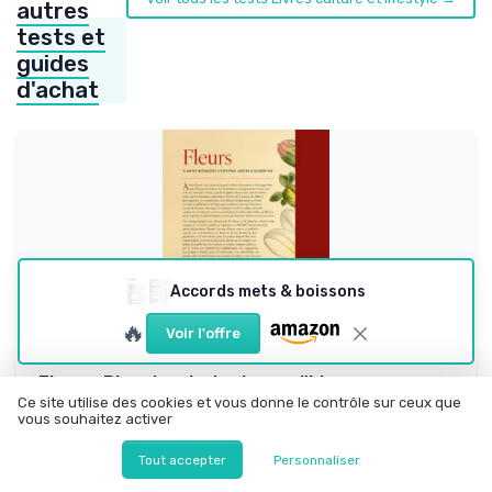
autres
tests et
guides
d'achat
Accords mets & boissons
🔥
Voir l'offre
Fleurs: Planches botaniques d'hier pour
jardins d'aujourd'hu...
Ce site utilise des cookies et vous donne le contrôle sur ceux que
vous souhaitez activer
Planches botaniques d'hier pour jardins d'aujourd'hui : un
gros pavé d’images po...
Tout accepter
Personnaliser
9.0/10
★★★★★
★★★★★