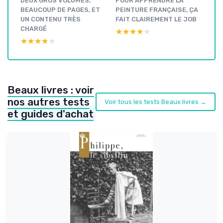
DEUX GROS VOLUMES,
POUR APPRENDRE LA
BEAUCOUP DE PAGES, ET
PEINTURE FRANÇAISE, ÇA
UN CONTENU TRÈS
FAIT CLAIREMENT LE JOB
CHARGÉ
★★★★★
★★★★★
★★★★★
★★★★★
Beaux livres : voir
nos autres tests
Voir tous les tests Beaux livres →
et guides d'achat