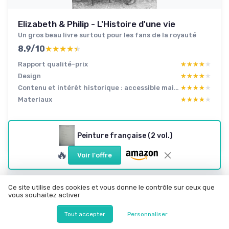
Elizabeth & Philip - L'Histoire d'une vie
Un gros beau livre surtout pour les fans de la royauté
8.9/10
★★★★★
★★★★★
Rapport qualité-prix
★★★★★
★★★★★
Design
★★★★★
★★★★★
Contenu et intérêt historique : accessible mais pas ultra poussé
★★★★★
★★★★★
Materiaux
★★★★★
★★★★★
Lire le test produit complet
Peinture française (2 vol.)
🔥
Voir l'offre
Ce site utilise des cookies et vous donne le contrôle sur ceux que
vous souhaitez activer
Tout accepter
Personnaliser