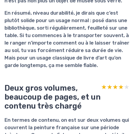
n’est pas non plus un objet de musée sous verre.
En résumé, niveau durabilité, je dirais que c’est
plutôt solide
pour un usage normal : posé dans une
bibliothèque, sorti régulièrement, feuilleté sur une
table. Si tu commences à le transporter souvent, à
le ranger n’importe comment ou à le laisser traîner
au sol, tu vas forcément réduire sa durée de vie.
Mais pour un usage classique de livre d’art qu’on
garde longtemps, ça me semble fiable.
Deux gros volumes,
★★★★★
★★★★★
beaucoup de pages, et un
contenu très chargé
En termes de contenu, on est sur
deux volumes
qui
couvrent la peinture française sur une période