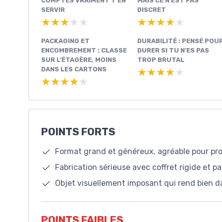
COMPTES VRAIMENT T’EN
MAIS CE N’EST PAS
SERVIR
DISCRET
★★★★★
★★★★★
★★★★★
★★★★★
PACKAGING ET
DURABILITÉ : PENSÉ POU
ENCOMBREMENT : CLASSE
DURER SI TU N’ES PAS
SUR L’ÉTAGÈRE, MOINS
TROP BRUTAL
DANS LES CARTONS
★★★★★
★★★★★
★★★★★
★★★★★
POINTS FORTS
Format grand et généreux, agréable pour prof
Fabrication sérieuse avec coffret rigide et pa
Objet visuellement imposant qui rend bien d
POINTS FAIBLES