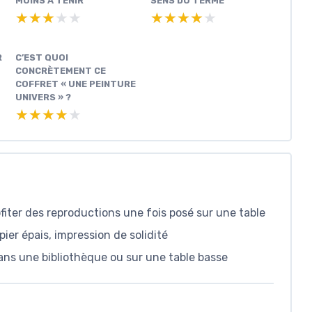
MOINS À TENIR
SENS DU TERME
★★★★★
★★★★★
★★★★★
★★★★★
R
C’EST QUOI
CONCRÈTEMENT CE
COFFRET « UNE PEINTURE
UNIVERS » ?
★★★★★
★★★★★
iter des reproductions une fois posé sur une table
pier épais, impression de solidité
ans une bibliothèque ou sur une table basse