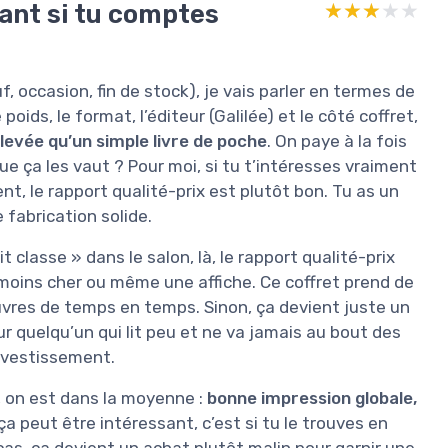
sant si tu comptes
★★★★★
★★★★★
, occasion, fin de stock), je vais parler en termes de
poids, le format, l’éditeur (Galilée) et le côté coffret,
élevée qu’un simple livre de poche
. On paye à la fois
que ça les vaut ? Pour moi, si tu t’intéresses vraiment
nt, le rapport qualité-prix est plutôt bon. Tu as un
 fabrication solide.
t classe » dans le salon, là, le rapport qualité-prix
 moins cher ou même une affiche. Ce coffret prend de
’ouvres de temps en temps. Sinon, ça devient juste un
ur quelqu’un qui lit peu et ne va jamais au bout des
investissement.
s, on est dans la moyenne :
bonne impression globale,
 ça peut être intéressant, c’est si tu le trouves en
e cas, ça devient un achat plutôt malin pour garnir une