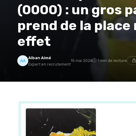
(0000) : un gros p
prend de la place 
effet
Alban Aimé
15 mai 2026
1 min de lecture
Expert en recrutement