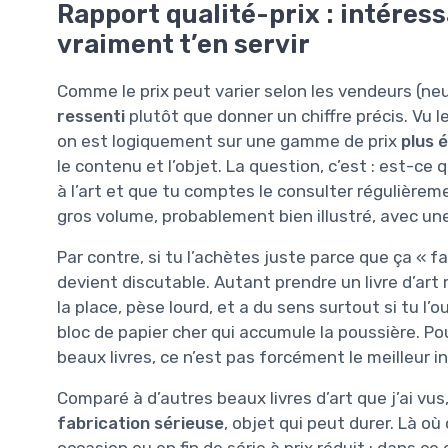
Rapport qualité-prix : intéres
vraiment t’en servir
Comme le prix peut varier selon les vendeurs (neuf
ressenti
plutôt que donner un chiffre précis. Vu le 
on est logiquement sur une gamme de prix
plus 
le contenu et l’objet. La question, c’est : est-ce 
à l’art et que tu comptes le consulter régulièreme
gros volume, probablement bien illustré, avec une
Par contre, si tu l’achètes juste parce que ça « fai
devient discutable. Autant prendre un livre d’art
la place, pèse lourd, et a du sens surtout si tu l
bloc de papier cher qui accumule la poussière. Po
beaux livres, ce n’est pas forcément le meilleur 
Comparé à d’autres beaux livres d’art que j’ai vu
fabrication sérieuse
, objet qui peut durer. Là où
occasion ou en fin de série à prix réduit : dans c