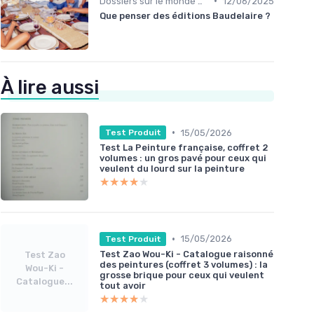
•
Dossiers sur le monde de l'édition
12/06/2025
Que penser des éditions Baudelaire ?
À lire aussi
•
15/05/2026
Test Produit
Test La Peinture française, coffret 2
volumes : un gros pavé pour ceux qui
veulent du lourd sur la peinture
★★★★★
★★★★★
•
15/05/2026
Test Produit
Test Zao Wou-Ki - Catalogue raisonné
Test Zao
des peintures (coffret 3 volumes) : la
Wou-Ki -
grosse brique pour ceux qui veulent
Catalogue...
tout avoir
★★★★★
★★★★★