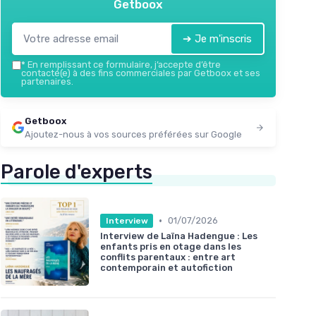
Getboox
➔ Je m'inscris
*
En remplissant ce formulaire, j’accepte d’être
contacté(e) à des fins commerciales par Getboox et ses
partenaires.
Getboox
Ajoutez-nous à vos sources préférées sur Google
Parole d'experts
•
01/07/2026
Interview
Interview de Laïna Hadengue : Les
enfants pris en otage dans les
conflits parentaux : entre art
contemporain et autofiction